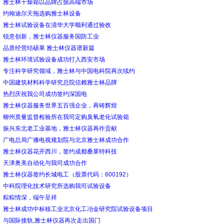
雅士林干燥箱以品牌占据高端市场
约翰迪尔天拖选购雅士林设备
雅士林试验设备在清华大学顺利通过验收
锐意创新，雅士林仪器服务国防工业
品质经营结硕果 雅士林仪器谱新篇
雅士林环境试验设备成功打入西安市场
专注科学研究领域，雅士林与中国电科院再次续约
中国建筑材料科学研究总院信赖雅士林品牌
热烈庆祝我公司成功签约深国电
雅士林仪器服务世界五百强企业，再铸辉煌
柳州质量监督检验所在我司定购臭氧老化试验箱
振兴东北老工业基地，雅士林仪器再作贡献
广电总局广播电视规划院与北京雅士林成功合作
雅士林仪器花开西川，签约成都桑莱特科技
天津奥美自动化与我司成功合作
雅士林仪器签约长城电工（股票代码：600192）
中科院理化技术研究所选购我司试验设备
粽粽情深，端午呈祥
雅士林成功中标核工业北京化工冶金研究院试验设备项目
与国际接轨,雅士林仪器再次走出国门