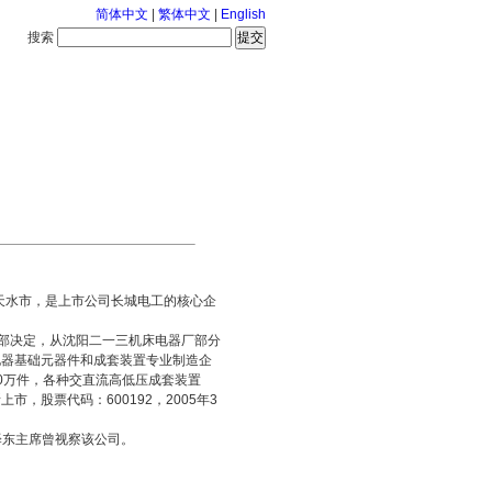
简体中文
|
繁体中文
|
English
搜索
服务中心
126-8-7 星期五
）
天水市，是上市公司长城电工的核心企
部决定，从沈阳二一三机床电器厂部分
电器基础元器件和成套装置专业制造企
00万件，各种交直流高低压成套装置
，股票代码：600192，2005年3
泽东主席曾视察该公司。