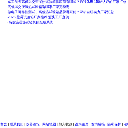
·
军工航天高低温交变湿热试验箱供应商有哪些？通过GJB 150A认证的厂家汇总
·
高低温交变湿热试验箱选哪家厂家更稳定
·
做电子可靠性测试，高低温试验箱品牌哪家稳？深耕自研实力厂家汇总
·
2026 盐雾试验箱厂家推荐 源头工厂直供
·
高低温湿热试验机的组成系统
线留言
|
联系我们
|
仪器论坛
|
网站地图
|
加入收藏
|
设为主页
|
友情链接
|
隐私保护
|
法