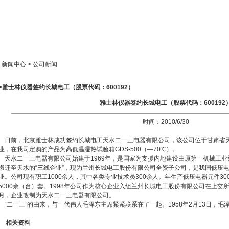
新闻中心
产品展示
成功案例
人才策略
> 新闻中心 > 公司新闻
>雅士林仪器签约长城电工（股票代码：600192）
雅士林仪器签约长城电工（股票代码：600192
时间：2010/6/30
日前，北京雅士林成功签约长城电工天水二一三电器有限公司，该公司位于甘肃省
业，在我司定购的产品为高低温湿热试验箱GDS-500（—70℃）。
天水二一三电器有限公司始建于1969年，是国家为支援内地建设由原第一机械工业
搬迁至天水的“三线企业”，现为兰州长城电工股份有限公司全资子公司，是我国低压
业。公司现有职工1000余人，其中各类专业技术员300余人。年生产低压电器元件3
5000余（台）套。1998年公司作为核心企业入组兰州长城电工股份有限公司在上交所上市
月，企业改制为天水二一三电器有限公司。
“二一三”的由来，与一代伟人毛泽东主席紧紧联系在了一起。1958年2月13日，毛
相关资料