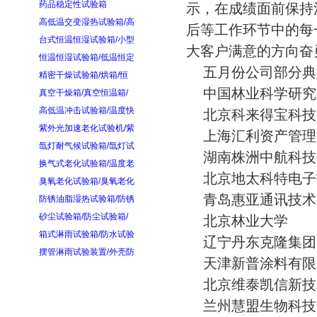
药品稳定性试验箱
示，在成绩面前保持
高低温交变湿热试验箱/高
后等工作环节中的每
台式恒温恒湿试验箱/小型
大客户满意的方向奋
恒温恒湿试验箱/低温恒定
五月份公司部分典
精密干燥试验箱/烘箱/恒
中国林业科学研究
真空干燥箱/真空恒温箱/
高低温冲击试验箱/温度快
北京科来得宝科技
紫外光加速老化试验机/紫
上海汇利资产管理
氙灯耐气候试验箱/氙灯试
湖南株洲中航科技
换气式老化试验箱/温度老
北京地太科特电子
臭氧老化试验箱/臭氧老化
青岛惠亚通讯技术
防锈油脂湿热试验箱/防锈
砂尘试验箱/防尘试验箱/
北京林业大学
箱式淋雨试验箱/防水试验
辽宁丹东克隆集团
摆管淋雨试验装置/外壳防
天津新普涂料有限
北京维泰凯信新技
兰州慧盟生物科技