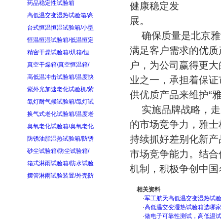
药品稳定性试验箱
健康稳定发
高低温交变湿热试验箱/高
台式恒温恒湿试验箱/小型
确保质量是北京雅
恒温恒湿试验箱/低温恒定
满足客户需求的优质
精密干燥试验箱/烘箱/恒
户，为公司赢得更大
真空干燥箱/真空恒温箱/
高低温冲击试验箱/温度快
业之一，承担着保证
紫外光加速老化试验机/紫
供优质产品
氙灯耐气候试验箱/氙灯试
实施品牌战略，走
换气式老化试验箱/温度老
的市场竞争力，雅士
臭氧老化试验箱/臭氧老化
持续抓好差别化新产
防锈油脂湿热试验箱/防锈
砂尘试验箱/防尘试验箱/
市场竞争能力。结合
箱式淋雨试验箱/防水试验
机制，积极争创中国
摆管淋雨试验装置/外壳防
相关资料
·
军工航天高低温交变湿热试验箱
·
高低温交变湿热试验箱选哪
·
做电子可靠性测试，高低温