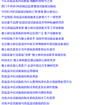
YSL高低温系列试验箱 感触科技细节之美
西门子评价OK的精品盐雾腐蚀试验箱试验机
YASELINE试验箱试验机订单满满 雅士林信心
产业报国 高低温试验箱服务总参第六十一研究所
信任缘于品牌 恒温恒湿试验箱花开特种机械研究所
专注高端品牌发展 雅士林仪器获航天军工市场青睐
雅士林仪器质检科研单位应用广泛 客户信赖有加
中科院电子所与雅士林牵手 加快环境试验设备发展
北京雅士林仪器成功中标天津博物馆环境试验设备项目
雅士林仪器首次与中国地质调查局合作成功
试验设备行业面临“洗牌” 雅士林科技创新常保领先地
科技先行 雅士林助跑交通运输部公路研究所
雅士林仪器心系客户 走进中国北方车辆研究所
高低温冲击试验箱的运用领域
高低温冲击试验箱结构及用途
高低温冲击试验机为什么要用纯净水及出现故障处理方法
高低温冲击试验箱的制冷系统及安全保护措施
高低温冲击试验箱的箱体结构与测控系统
冷热冲击试验箱的制冷系统及制冷工作原理
冷热冲击试验箱与高低温试验箱的区别