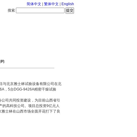
简体中文
|
繁体中文
|
English
搜索
服务中心
126-8-7 星期五
签约
目与北京雅士林试验设备有限公司在北
，5台DGG-9426A精密干燥试验
份公司共同投资建设，为目前山西省引
产的高科技公司。项目总投资9亿元人
京雅士林在山西市场全面开花打下了良