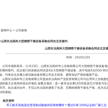
新闻中心
产品展示
成功案例
人才策略
> 新闻中心 > 公司新闻
>>山西长治高科大型精密干燥设备采购合同在北京签约
山西长治高科大型精密干燥设备采购合同在北京
时间：2010/11/24
公司市场部喜讯：11月23日，山西长治高科华上光电有限公司大型精密干燥设备项
京顺利签约。此次签订的采购合同涉及9台大型精密干燥设备，其中包括4台DGG-9626A
箱。均来自北京雅士林试验设备有限公司自主研发、拥有知识产权的最新产品。
山西长治高科华上光电有限公司是由长治高科产业投资有限公司与台湾华上光电股
进的最大台资高科技合作项目,省重点项目；是一家专业从事LED外延及芯片研发与生
民币。此次成功合作，不仅让长治高科拥有了先进、完整的精密干燥生产线，也为北
好的基础。
相关资料
·
军工航天高低温交变湿热试验箱供应商有哪些？通过GJB 150A认证的厂家汇总