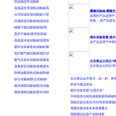
药品稳定性试验箱
高低温交变湿热试验箱/高
霉菌试验箱,霉菌
台式恒温恒湿试验箱/小型
该系列产品适用于
设备 ，该产品是在
恒温恒湿试验箱/低温恒定
精密干燥试验箱/烘箱/恒
真空干燥箱/真空恒温箱/
滴水试验装置,滴
高低温冲击试验箱/温度快
该产品适用于外部照
紫外光加速老化试验机/紫
氙灯耐气候试验箱/氙灯试
换气式老化试验箱/温度老
北京奥运火炬以“
北京奥运火炬以“祥云
臭氧老化试验箱/臭氧老化
防锈油脂湿热试验箱/防锈
北京奥运会开幕式：这一刻，世界
砂尘试验箱/防尘试验箱/
科技为奥运加油
箱式淋雨试验箱/防水试验
紫外光技术探“火星生命”
摆管淋雨试验装置/外壳防
中科院杰出科技成就奖获得者杨
我国仪器仪表在2010年的发展规
我国仪器仪表未来发展重点
我国测试仪器产业的现状