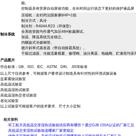
能。
控制器具有荧屏自动屏保功能，在长时间运行状态下更好的保护液晶屏
压缩机：全封闭法国
泰
康6HP×1组
制冷方式：风冷
制冷剂：R404A R23（环保型）
全系统管路均作通气加压48H捡漏测试。
制冷系统
加温、降温系统完全独立。
内螺
旋
式冷媒铜管。
翅片斜率式蒸发器（带自动除霜系统）。
干燥过滤器、冷媒流量视窗、修理阀、油分离器、电磁阀、贮液筒均采
产品图片
符合标准：GB、ISO、IEC、ASTM、DIN、 JIS等标准
以上尺寸仅供参考，可根据客户要求设计制造具有针对性的环境试验设备
盐雾腐蚀试验室
高低温试验室
高低温湿热试验室
高低温湿热交变试验室
老化试验室
以上试验室可根据客户的技术要求、尺寸大小定制
相关资料
·
军工航天高低温交变湿热试验箱供应商有哪些？通过GJB 150A认证的厂家汇总
·
高低温交变湿热试验箱选哪家厂家更稳定