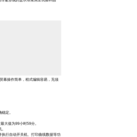
因冷凝形成的盐水溶液滴至试验样品
，荧幕操作简单，程式编辑容易，无须
确稳定。
最大值为99小时59分。
机。
并执行自动开关机、打印曲线数据等功