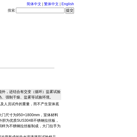
简体中文
|
繁体中文
|
English
搜索
服务中心
126-8-8 星期六
能外，还结合有交变（循环）盐雾试验
热、强制干燥、盐雾等试验环境。
体及人员试件的重量，而不产生室体底
寸为950×1800mm，
室
体材料
胆为优质SUS304B不锈钢拉丝板，
同样为不锈钢拉丝板制成，大门拉手为