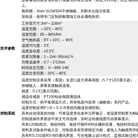
盐雾腐蚀试验室顶部设计成
最
佳的锥型顶角（角度为120度）防止顶部
上。
饱和桶：3mm SUS#304不锈钢板，并附水位指示装置。
加热器：使用专门定制的耐腐蚀之钛金
属
电热管。
工作室尺寸:3m³～116m³
温
度
范围：＋20℃～80℃
湿度
范
围：95～98%RH
空气饱和器：RT＋10℃ ～ 90℃
温度均匀度：2℃
技术参数
温度波动度：±0.5℃
喷雾沉降量：1～2ml / 80cm2·h
升降温速率：0.7～1℃/min
时间设定
范
围： 0～999 小时
温度交变范围：20℃～80℃
温度控制仪表采用（美国）全进口超大屏幕画面（5.7寸LED显示器）
按键输入，屏幕直接触摸选项。
精度：0.1℃(显示范围)。
感温传感器：PT100铂金电阻测温体。
控制方式：热平衡调温方式；所有电器均
采
用（施耐德）系列产品。
温度控制采用P·I·D＋S·S·R系统同频道协调控制。
控制系统
具有自动演算的功能，可将温度变化条件立即修正，使温度控制更为精
控制器操作界面
设
中英文可供选择，实时运转曲线图可由屏幕显示。
具有120组程式、每组99段、每段可循环999步骤的容量，每段时间设定
资
料
及试验条件输入后，控制器具有荧屏锁定功能，避免人为触摸而停
具有RS-232或RS-485通讯界面，可在电脑上设计程式，监视试验
过
程