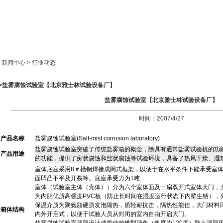
新闻中心
产品展示
成功案例
人才策略
> 新闻中心 > 行业动态
>>盐雾腐蚀试验室【北京雅士林试验设备厂】
盐雾腐蚀试验室【北京雅士林试验设备厂】
时间：2007/4/27
产品名称
盐雾腐蚀试验室
(Salt-mist corrosion laboratory)
盐雾腐蚀试验室突
破
了传统盐雾箱的概念，除具有通常盐雾试验机的功
产品用途
的功能，提供了痴状腐蚀和丝状腐蚀等试验环境，具
备
了热风干燥、湿
室体底座采用8＃槽钢焊接成网式框架，以便于在水平条件下能承受室
面凹凸不
平
及开裂等。底座
承
受力为1吨
室体（试验室主体（壳体））分为六个室体面及一扇双开式室体大门，大门尺
为内胆优质高强度PVC板（防止长时间在湿度运行状态下
内
壁生锈），外
保温介质为聚氨脂硬质发泡隔热，质轻耐抗击，隔热性能佳，大门材料
箱体结构
内外开
启
式，以便于试验人员从封闭的室内自由开启大门。