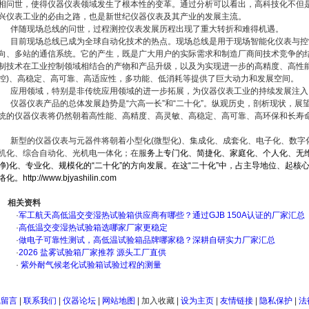
相问世，使得仪器仪表领域发生了根本性的变革。通过分析可以看出，高科技化不但
兴仪表工业的必由之路，也是新世纪仪器仪表及其产业的发展主流。
伴随现场总线的问世，过程测控仪表发展历程出现了重大转折和难得机遇。
目前现场总线已成为全球自动化技术的热点。现场总线是用于现场智能化仪表与控
向、多站的通信系统。它的产生，既是广大用户的实际需求和制造厂商间技术竞争的
制技术在工业控制领域相结合的产物和产品升级，以及为实现进一步的高精度、高性能
控)、高稳定、高可靠、高适应性，多功能、低消耗等提供了巨大动力和发展空间。
应用领域，特别是非传统应用领域的进一步拓展，为仪器仪表工业的持续发展注入
仪器仪表产品的总体发展趋势是“六高一长”和“二十化”。纵观历史，剖析现状，展
统的仪器仪表将仍然朝着高性能、高精度、高灵敏、高稳定、高可靠、高环保和长寿命
新型的仪器仪表与元器件将朝着小型化(微型化)、集成化、成套化、电子化、数字
机化、综合自动化、光机电一体化；在服
务上专门化、简捷化、家庭化、个人化、无
净)化、专业化、规模化的“二十化”的方向发展。在这“二十化”中，占主导地位、起
络化。
http://www.bjyashilin.com
相关资料
·
军工航天高低温交变湿热试验箱供应商有哪些？通过GJB 150A认证的厂家汇总
·
高低温交变湿热试验箱选哪家厂家更稳定
·
做电子可靠性测试，高低温试验箱品牌哪家稳？深耕自研实力厂家汇总
·
2026 盐雾试验箱厂家推荐 源头工厂直供
·
紫外耐气候老化试验箱试验过程的测量
线留言
|
联系我们
|
仪器论坛
|
网站地图
|
加入收藏
|
设为主页
|
友情链接
|
隐私保护
|
法