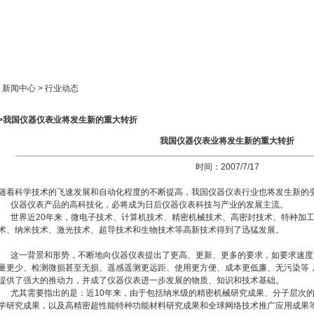
新闻中心
产品展示
成功案例
人才策略
> 新闻中心 > 行业动态
>>我国仪器仪表业将发生新的重大转折
我国仪器仪表业将发生新的重大转折
时间：2007/7/17
随着科学技术的飞速发展和自动化程度的不断提高，我国仪器仪表行业也将发生新的
仪器仪表产品的高科技化，必将成为日后仪器仪表科技与产业的发展主流。
世界近20年来，微电子技术、计算机技术、精密机械技术、高密封技术、特种加工
术、纳米技术、激光技术、超导技术和生物技术等高新技术得到了迅猛发展。
这一背景和形势，不断地向仪器仪表提出了更高、更新、更多的要求，如要求速度
量更少、检测微损甚至无损、遥感遥测更远距、使用更方便、成本更低廉、无污染等
提供了强大的推动力，并成了仪器仪表进一步发展的物质、知识和技术基础。
尤其需要指出的是：近10年来，由于包括纳米级的精密机械研究成果、分子层次的
学研究成果，以及高精密超性能特种功能材料研究成果和全球网络技术推广应用成果