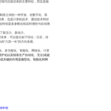
是现代仪器仪表的主要特征，而且是振
制室之间的一种开放、全数字化、双
结果，也是计算机技术、通信技术和控
(特别是多参数在线实时测控与自动测
了新活力、新动力。
望未来，可以提出如下结论：日后，传
的“六高一长”的方向发展。
化、多功能化、智能化、网络化、计算
维护化以及组装生产自动化、无尘(或超
核心或关键的作用是微型化、智能化和网
律申明