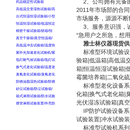
2、公司拥有完备的
药品稳定性试验箱
2011年市场部的合
高低温交变湿热试验箱/高
台式恒温恒湿试验箱/小型
市场服务，源源不断
恒温恒湿试验箱/低温恒定
3、服务意识强，诚
精密干燥试验箱/烘箱/恒
“急用户之所急，想
真空干燥箱/真空恒温箱/
雅士林仪器现货供
高低温冲击试验箱/温度快
标准型环境试验设备
紫外光加速老化试验机/紫
验箱|低温箱|高低温
氙灯耐气候试验箱/氙灯试
换气式老化试验箱/温度老
箱|恒温恒湿试验箱|
臭氧老化试验箱/臭氧老化
霉菌培养箱|二氧化
防锈油脂湿热试验箱/防锈
标准型老化设备系列
砂尘试验箱/防尘试验箱/
化箱|换气式老化箱|
箱式淋雨试验箱/防水试验
光伏湿冻试验箱|真
摆管淋雨试验装置/外壳防
IP防护试验设备系
试验装置|冲水试验装
标准型试验机系列：