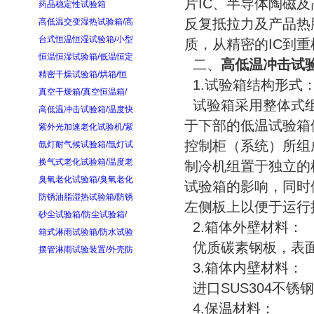
片IC、半导体陶磁
药品稳定性试验箱
反复抵拉力及产品热
高低温交变湿热试验箱/高
台式恒温恒湿试验箱/小型
质，从精密的IC到
恒温恒湿试验箱/低温恒定
二、
高低温冲击试
精密干燥试验箱/烘箱/恒
1.试验箱结构形式
真空干燥箱/真空恒温箱/
试验箱采用整体式组
高低温冲击试验箱/温度快
于下部的低温试验箱
紫外光加速老化试验机/紫
控制柜（系统）所组
氙灯耐气候试验箱/氙灯试
换气式老化试验箱/温度老
制冷机组置于独立的
臭氧老化试验箱/臭氧老化
试验箱的影响，同时
防锈油脂湿热试验箱/防锈
左侧板上以便于运行
砂尘试验箱/防尘试验箱/
2.箱体外壁材料：
箱式淋雨试验箱/防水试验
优质碳素钢板，表
摆管淋雨试验装置/外壳防
3.箱体内壁材料：
进口SUS304不
4.保温材料：