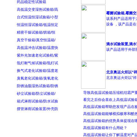
药品稳定性试验箱
高低温交变湿热试验箱/高
霉菌试验箱,霉菌
台式恒温恒湿试验箱/小型
该系列产品适用于
设备 ，该产品是在
恒温恒湿试验箱/低温恒定
精密干燥试验箱/烘箱/恒
真空干燥箱/真空恒温箱/
滴水试验装置,滴
高低温冲击试验箱/温度快
该产品适用于外部照
紫外光加速老化试验机/紫
氙灯耐气候试验箱/氙灯试
换气式老化试验箱/温度老
北京奥运火炬以“
北京奥运火炬以“祥云
臭氧老化试验箱/臭氧老化
防锈油脂湿热试验箱/防锈
导致高低温试验箱压缩机结霜严
砂尘试验箱/防尘试验箱/
看完之后你会喜欢上高低温试验
箱式淋雨试验箱/防水试验
高低温试验箱帮助您发现产品在
摆管淋雨试验装置/外壳防
高低温试验箱能够模拟极寒和酷
高低温试验箱的优势具体提现在
高低温试验箱有什么用处？
高低温试验箱让你了解温度对产