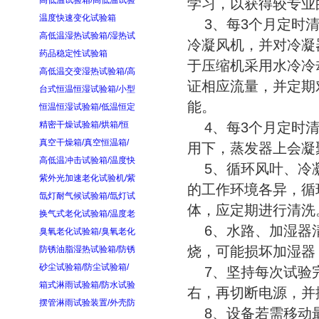
高低温试验箱/高低温试验
学习，以获得较专业
温度快速变化试验箱
3、每3个月定时清
高低温湿热试验箱/湿热试
冷凝风机，并对冷凝
药品稳定性试验箱
于压缩机采用水冷冷
高低温交变湿热试验箱/高
证相应流量，并定期
台式恒温恒湿试验箱/小型
能。
恒温恒湿试验箱/低温恒定
精密干燥试验箱/烘箱/恒
4、每3个月定时清
真空干燥箱/真空恒温箱/
用下，蒸发器上会凝
高低温冲击试验箱/温度快
5、循环风叶、冷凝
紫外光加速老化试验机/紫
的工作环境各异，循
氙灯耐气候试验箱/氙灯试
体，应定期进行清洗
换气式老化试验箱/温度老
6、水路、加湿器清
臭氧老化试验箱/臭氧老化
烧，可能损坏加湿器
防锈油脂湿热试验箱/防锈
砂尘试验箱/防尘试验箱/
7、坚持每次试验完
箱式淋雨试验箱/防水试验
右，再切断电源，并
摆管淋雨试验装置/外壳防
8、设备若需移动最