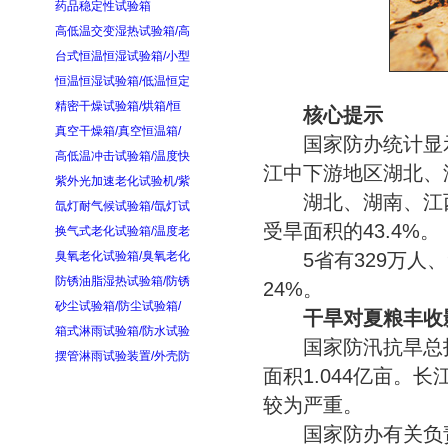
药品稳定性试验箱
高低温交变湿热试验箱/高
台式恒温恒湿试验箱/小型
恒温恒湿试验箱/低温恒定
精密干燥试验箱/烘箱/恒
核心提示
真空干燥箱/真空恒温箱/
国家防办统计显示，
高低温冲击试验箱/温度快
江中下游地区湖北、
紫外光加速老化试验机/紫
湖北、湖南、江西、
氙灯耐气候试验箱/氙灯试
受旱面积的43.4%。
换气式老化试验箱/温度老
臭氧老化试验箱/臭氧老化
5省有329万人、9
防锈油脂湿热试验箱/防锈
24%。
砂尘试验箱/防尘试验箱/
干旱对夏粮丰收影
箱式淋雨试验箱/防水试验
国家防汛抗旱总指挥
摆管淋雨试验装置/外壳防
面积1.044亿亩。
较为严重。
国家防办有关负责人