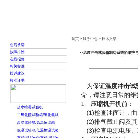
首页
走进雅士林
新闻中心
产品展示
首页 > 服务中心 > 技术文章
售后承诺
故障排除
>>温度冲击试验箱制冷系统的维护
在线报修
相关标准
投诉建议
校准证书
为保证
温度冲击试
命，请注意日常的维
1、
压缩机
开机前：
盐水喷雾试验机
(1)检查油面计，
二氧化硫试验箱/硫化氢试
(2)排气截止阀及
高温试验箱/高温恒温箱
(3)检查电源电压
低温试验箱/低温恒温试验