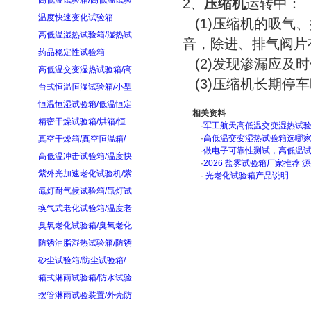
高低温试验箱/高低温试验
2、
压缩机
运转中：
温度快速变化试验箱
(1)压缩机的吸气
高低温湿热试验箱/湿热试
音，除进、排气阀片
药品稳定性试验箱
(2)发现渗漏应及
高低温交变湿热试验箱/高
(3)压缩机长期停
台式恒温恒湿试验箱/小型
恒温恒湿试验箱/低温恒定
相关资料
精密干燥试验箱/烘箱/恒
·
军工航天高低温交变湿热试验箱
·
高低温交变湿热试验箱选哪
真空干燥箱/真空恒温箱/
·
做电子可靠性测试，高低温
高低温冲击试验箱/温度快
·
2026 盐雾试验箱厂家推荐 
紫外光加速老化试验机/紫
·
光老化试验箱产品说明
氙灯耐气候试验箱/氙灯试
换气式老化试验箱/温度老
臭氧老化试验箱/臭氧老化
防锈油脂湿热试验箱/防锈
砂尘试验箱/防尘试验箱/
箱式淋雨试验箱/防水试验
摆管淋雨试验装置/外壳防