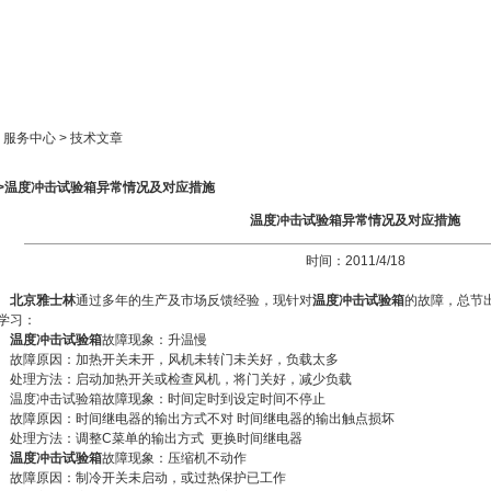
新闻中心
产品展示
成功案例
人才策略
> 服务中心 > 技术文章
>>温度冲击试验箱异常情况及对应措施
温度冲击试验箱异常情况及对应措施
时间：2011/4/18
北京雅士林
通过多年的生产及市场反馈经验，现针对
温度冲击试验箱
的故障，总节
学习：
温度冲击试验箱
故障现象：升温慢
故障原因：加热开关未开，风机未转门未关好，负载太多
处理方法：启动加热开关或检查风机，将门关好，减少负载
温度冲击试验箱故障现象：时间定时到设定时间不停止
故障原因：时间继电器的输出方式不对 时间继电器的输出触点损坏
处理方法：调整C菜单的输出方式 更换时间继电器
温度冲击试验箱
故障现象：压缩机不动作
故障原因：制冷开关未启动，或过热保护已工作