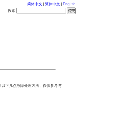
简体中文
|
繁体中文
|
English
搜索
服务中心
126-8-9 星期日
出以下几点故障处理方法，仅供参考与