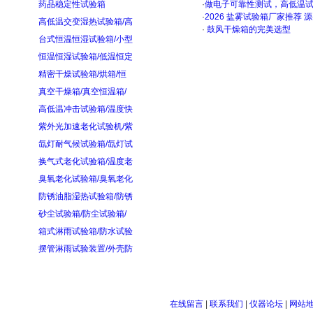
药品稳定性试验箱
·
做电子可靠性测试，高低温
·
2026 盐雾试验箱厂家推荐 
高低温交变湿热试验箱/高
·
鼓风干燥箱的完美选型
台式恒温恒湿试验箱/小型
恒温恒湿试验箱/低温恒定
精密干燥试验箱/烘箱/恒
真空干燥箱/真空恒温箱/
高低温冲击试验箱/温度快
紫外光加速老化试验机/紫
氙灯耐气候试验箱/氙灯试
换气式老化试验箱/温度老
臭氧老化试验箱/臭氧老化
防锈油脂湿热试验箱/防锈
砂尘试验箱/防尘试验箱/
箱式淋雨试验箱/防水试验
摆管淋雨试验装置/外壳防
在线留言
|
联系我们
|
仪器论坛
|
网站