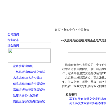
首页
走进雅士林
新闻中心
产品展示
首页 > 新闻中心 > 公司新闻
公司新闻
行业动态
>>天涯海角的信赖 海南金盘电气定
综合新闻
海南金盘电气有限公司，中美合资
盐水喷雾试验机
程中经过多层面比较，雅士林品牌
二氧化硫试验箱/硫化氢试
作，定购高低温交变湿热试验箱GDJ
北京雅士林以高起点、高水准投入
高温试验箱/高温恒温箱
备。并以创新、质量、品牌、服务
低温试验箱/低温恒温试验
如既往，竭诚为您提供专业化的服
高低温试验箱/高低温试验
相关资料
温度快速变化试验箱
·
军工航天高低温交变湿热试验箱
高低温湿热试验箱/湿热试
·
高低温交变湿热试验箱选哪