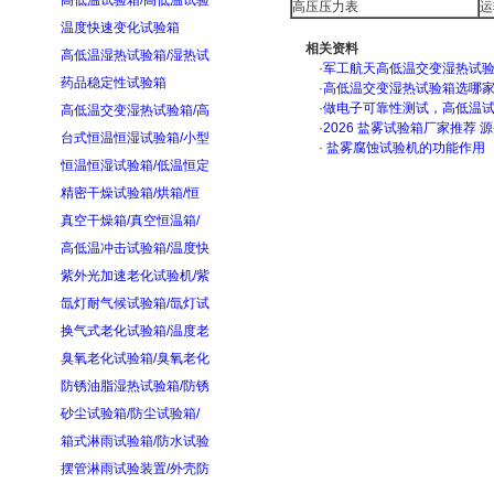
高低温试验箱/高低温试验
高压压力表
运
温度快速变化试验箱
相关资料
高低温湿热试验箱/湿热试
·
军工航天高低温交变湿热试验箱
药品稳定性试验箱
·
高低温交变湿热试验箱选哪
·
做电子可靠性测试，高低温
高低温交变湿热试验箱/高
·
2026 盐雾试验箱厂家推荐 
台式恒温恒湿试验箱/小型
·
盐雾腐蚀试验机的功能作用
恒温恒湿试验箱/低温恒定
精密干燥试验箱/烘箱/恒
真空干燥箱/真空恒温箱/
高低温冲击试验箱/温度快
紫外光加速老化试验机/紫
氙灯耐气候试验箱/氙灯试
换气式老化试验箱/温度老
臭氧老化试验箱/臭氧老化
防锈油脂湿热试验箱/防锈
砂尘试验箱/防尘试验箱/
箱式淋雨试验箱/防水试验
摆管淋雨试验装置/外壳防