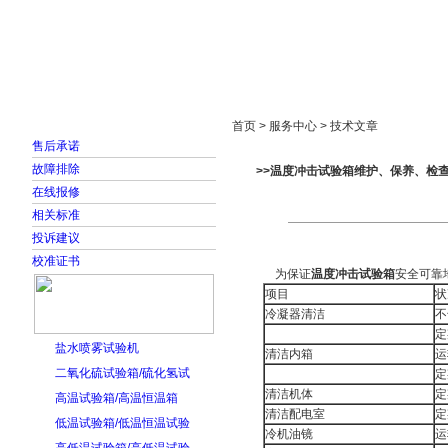
首页
走进雅士林
新闻中心
产品展示
首页 > 服务中心 > 技术文章
售后承诺
故障排除
>>温度冲击试验箱维护、保养、检
在线报修
相关标准
投诉建议
校准证书
为保证
温度冲击试验箱
安全可靠
项目
状
冷凝器清洁
不
定
盐水喷雾试验机
清洁内箱
运
二氧化硫试验箱/硫化氢试
定
清洁机体
定
高温试验箱/高温恒温箱
清洁配电室
定
低温试验箱/低温恒温试验
冷机油镜
运