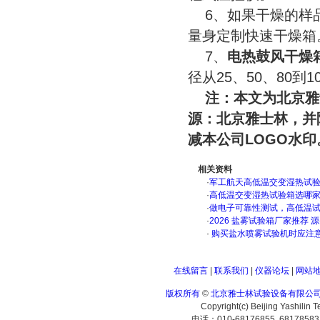
6、如果干燥的样品
量身定制快速干燥箱
7、
电热鼓风干燥
径从25、50、80到
注：本文为北京雅
源：北京雅士林，并附上
减本公司LOGO水印
相关资料
·
军工航天高低温交变湿热试验箱
·
高低温交变湿热试验箱选哪
·
做电子可靠性测试，高低温
·
2026 盐雾试验箱厂家推荐 
·
购买盐水喷雾试验机时应注
在线留言
|
联系我们
|
仪器论坛
|
网站
版权所有
©
北京雅士林试验设备有限公
Copyright(c) Beijing Yashilin 
电话：010-68176855 6817858