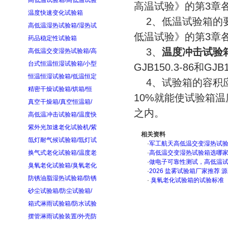
高低温试验箱/高低温试验
高温试验》的第3章
温度快速变化试验箱
2、低温试验箱的要求
高低温湿热试验箱/湿热试
低温试验》的第3章
药品稳定性试验箱
3、
温度冲击试验
高低温交变湿热试验箱/高
台式恒温恒湿试验箱/小型
GJB150.3-86和G
恒温恒湿试验箱/低温恒定
4、试验箱的容积应
精密干燥试验箱/烘箱/恒
10%就能使试验箱温度
真空干燥箱/真空恒温箱/
之内。
高低温冲击试验箱/温度快
紫外光加速老化试验机/紫
相关资料
氙灯耐气候试验箱/氙灯试
·
军工航天高低温交变湿热试验箱
换气式老化试验箱/温度老
·
高低温交变湿热试验箱选哪
·
做电子可靠性测试，高低温
臭氧老化试验箱/臭氧老化
·
2026 盐雾试验箱厂家推荐 
防锈油脂湿热试验箱/防锈
·
臭氧老化试验箱的试验标准
砂尘试验箱/防尘试验箱/
箱式淋雨试验箱/防水试验
摆管淋雨试验装置/外壳防