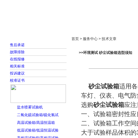
首页
走进雅士林
新闻中心
产品展示
首页 > 服务中心 > 技术文章
售后承诺
故障排除
>>环境测试 砂尘试验箱选型须知
在线报修
相关标准
投诉建议
校准证书
砂尘试验箱
适用各
车灯、仪表、电气防
选购
砂尘试验箱
应注
盐水喷雾试验机
一、试验箱密封性应
二氧化硫试验箱/硫化氢试
二、试验箱工作空间
高温试验箱/高温恒温箱
低温试验箱/低温恒温试验
大于试验样品体积的3