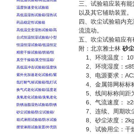
高低温试验箱/高低温试验
三、试验箱应装有能
温度快速变化试验箱
以及其它辅助装置。
高低温湿热试验箱/湿热试
四、吹尘试验箱内充
药品稳定性试验箱
流流动。
高低温交变湿热试验箱/高
台式恒温恒湿试验箱/小型
五、吹尘试验箱应有
恒温恒湿试验箱/低温恒定
附：北京雅士林
砂
精密干燥试验箱/烘箱/恒
1、环境温度： 10
真空干燥箱/真空恒温箱/
2、环境湿度：≤8
高低温冲击试验箱/温度快
3、电源要求：AC220
紫外光加速老化试验机/紫
氙灯耐气候试验箱/氙灯试
4、金属筛网标标称
换气式老化试验箱/温度老
5、线间标称间距为
臭氧老化试验箱/臭氧老化
6、气流速度： ≥2m
防锈油脂湿热试验箱/防锈
7、连续、周期吹
砂尘试验箱/防尘试验箱/
8、砂尘浓度：2kg/
箱式淋雨试验箱/防水试验
摆管淋雨试验装置/外壳防
9、试验用尘：干