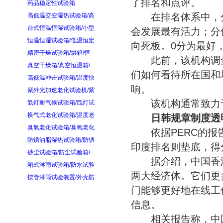
了排名和点评。
药品稳定性试验箱
在排名体系中，分
高低温交变湿热试验箱/高
台式恒温恒湿试验箱/小型
会发展最有活力；分
恒温恒湿试验箱/低温恒定
向死板。0分为最好，
精密干燥试验箱/烘箱/恒
此前，该机构调查了
真空干燥箱/真空恒温箱/
们如何看待所在国和
高低温冲击试验箱/温度快
响。
紫外光加速老化试验机/紫
该机构通常致力于
氙灯耐气候试验箱/氙灯试
换气式老化试验箱/温度老
日韩规章制度透
臭氧老化试验箱/臭氧老化
依据PERC的报告
防锈油脂湿热试验箱/防锈
印度排名则垫底，得分
砂尘试验箱/防尘试验箱/
据介绍，中国香港
箱式淋雨试验箱/防水试验
两大经济体。它们更
摆管淋雨试验装置/外壳防
门能够更好地在线工
信息。
相关报告称，中国