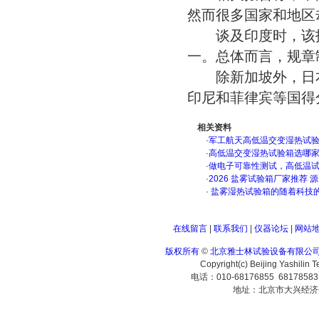
然而很多国家和地区
谈及印度时，该报
一。总体而言，规章
除新加坡外，日本
印尼和菲律宾等国得
相关资料
·
军工航天高低温交变湿热试验箱
·
高低温交变湿热试验箱选哪
·
做电子可靠性测试，高低温
·
2026 盐雾试验箱厂家推荐 
·
盐雾湿热试验箱的随着科技
在线留言
|
联系我们
|
仪器论坛
|
网站
版权所有
©
北京雅士林试验设备有限公
Copyright(c) Beijing Yashilin 
电话：010-68176855 6817858
地址：北京市大兴经济