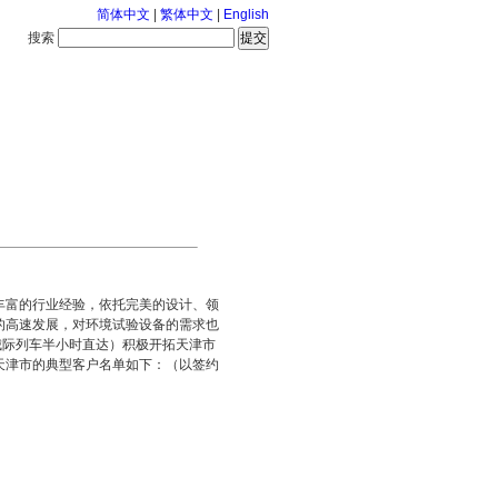
简体中文
|
繁体中文
|
English
搜索
服务中心
126-8-7 星期五
丰富的行业经验，依托完美的设计、领
的高速发展，对环境试验设备的需求也
城际列车半小时直达）积极开拓天津市
天津市的典型客户名单如下：（以签约