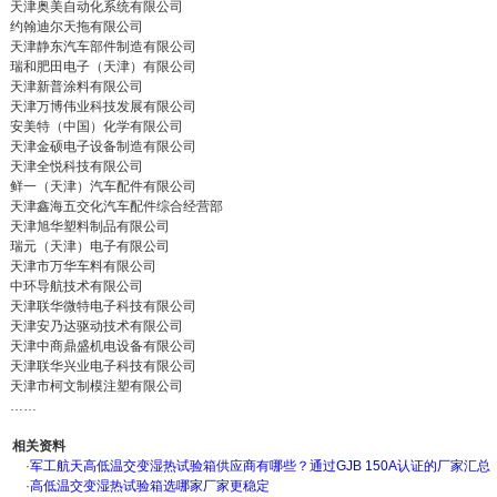
天津奥美自动化系统有限公司
约翰迪尔天拖有限公司
天津静东汽车部件制造有限公司
瑞和肥田电子（天津）有限公司
天津新普涂料有限公司
天津万博伟业科技发展有限公司
安美特（中国）化学有限公司
天津金硕电子设备制造有限公司
天津全悦科技有限公司
鲜一（天津）汽车配件有限公司
天津鑫海五交化汽车配件综合经营部
天津旭华塑料制品有限公司
瑞元（天津）电子有限公司
天津市万华车料有限公司
中环导航技术有限公司
天津联华微特电子科技有限公司
天津安乃达驱动技术有限公司
天津中商鼎盛机电设备有限公司
天津联华兴业电子科技有限公司
天津市柯文制模注塑有限公司
……
相关资料
·
军工航天高低温交变湿热试验箱供应商有哪些？通过GJB 150A认证的厂家汇总
·
高低温交变湿热试验箱选哪家厂家更稳定