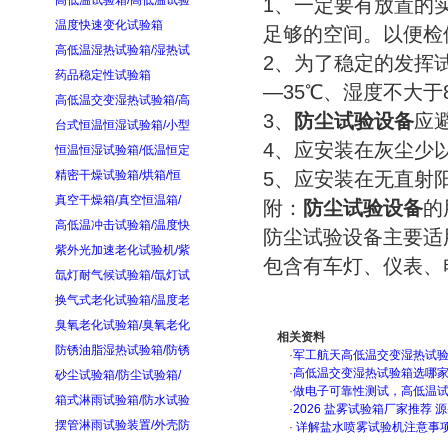
高低温试验箱/高低温试验
1、一定要有放置的
温度快速变化试验箱
足够的空间。以便检
高低温湿热试验箱/湿热试
2、为了稳定的发挥
药品稳定性试验箱
—35℃、湿度不大于
高低温交变湿热试验箱/高
3、
防尘试验设备
应
台式恒温恒湿试验箱/小型
4、应安装在灰尘少
恒温恒湿试验箱/低温恒定
精密干燥试验箱/烘箱/恒
5、应安装在无直射
真空干燥箱/真空恒温箱/
附：
防尘试验设备
的
高低温冲击试验箱/温度快
防尘试验设备主要适
紫外光加速老化试验机/紫
包含有车灯、仪表、
氙灯耐气候试验箱/氙灯试
----
换气式老化试验箱/温度老
臭氧老化试验箱/臭氧老化
相关资料
防锈油脂湿热试验箱/防锈
·
军工航天高低温交变湿热试验箱
·
高低温交变湿热试验箱选哪
砂尘试验箱/防尘试验箱/
·
做电子可靠性测试，高低温
箱式淋雨试验箱/防水试验
·
2026 盐雾试验箱厂家推荐 
摆管淋雨试验装置/外壳防
·
详解盐水喷雾试验机注意事