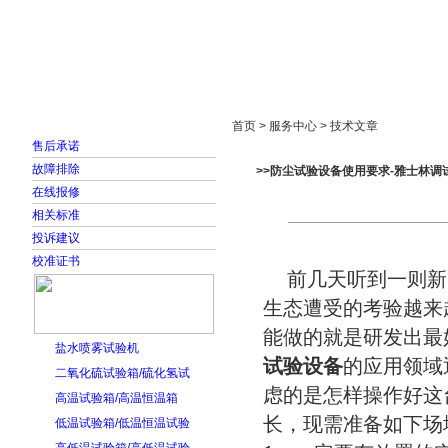
首页
走进雅士林
新闻中心
产品展示
首页 > 服务中心 > 技术文章
售后承诺
故障排除
>>防尘试验设备使用要求-雅士林调
在线报修
相关标准
投诉建议
校准证书
前几天听到一则新
生态遭受的考验越来
能做的就是研发出最
盐水喷雾试验机
试验设备
的应用领域
二氧化硫试验箱/硫化氢试
虑的是怎样操作好这
高温试验箱/高温恒温箱
长，现需准备如下场
低温试验箱/低温恒温试验