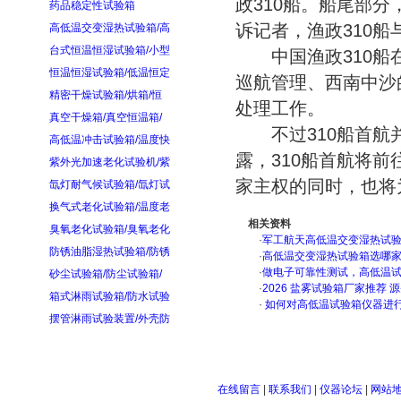
政310船。船尾部
药品稳定性试验箱
诉记者，渔政310船
高低温交变湿热试验箱/高
台式恒温恒湿试验箱/小型
中国渔政310船在
恒温恒湿试验箱/低温恒定
巡航管理、西南中沙
精密干燥试验箱/烘箱/恒
处理工作。
真空干燥箱/真空恒温箱/
不过310船首航并
高低温冲击试验箱/温度快
露，310船首航将
紫外光加速老化试验机/紫
家主权的同时，也将
氙灯耐气候试验箱/氙灯试
换气式老化试验箱/温度老
相关资料
臭氧老化试验箱/臭氧老化
·
军工航天高低温交变湿热试验箱
防锈油脂湿热试验箱/防锈
·
高低温交变湿热试验箱选哪
·
做电子可靠性测试，高低温
砂尘试验箱/防尘试验箱/
·
2026 盐雾试验箱厂家推荐 
箱式淋雨试验箱/防水试验
·
如何对高低温试验箱仪器进
摆管淋雨试验装置/外壳防
在线留言
|
联系我们
|
仪器论坛
|
网站