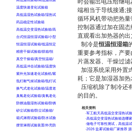
高低温试验箱/高低温试验
时会输出电压给继电器
温度快速变化试验箱
端相当于导线接通;
高低温湿热试验箱/湿热试
循环风机带动把热量
药品稳定性试验箱
控制器通过加在固态
高低温交变湿热试验箱/高
直观看出加热器的出
台式恒温恒湿试验箱/小型
制冷是
恒温恒湿箱
恒温恒湿试验箱/低温恒定
精密干燥试验箱/烘箱/恒
重要参考指标，产要
真空干燥箱/真空恒温箱/
片蒸发器、干燥过滤
高低温冲击试验箱/温度快
加湿系统采用外置式
紫外光加速老化试验机/紫
耗；它是加湿器加热
氙灯耐气候试验箱/氙灯试
压缩机除了制冷还有
换气式老化试验箱/温度老
的目的。
臭氧老化试验箱/臭氧老化
防锈油脂湿热试验箱/防锈
相关资料
砂尘试验箱/防尘试验箱/
·
军工航天高低温交变湿热试验箱
箱式淋雨试验箱/防水试验
·
高低温交变湿热试验箱选哪
·
做电子可靠性测试，高低温
摆管淋雨试验装置/外壳防
·
2026 盐雾试验箱厂家推荐 