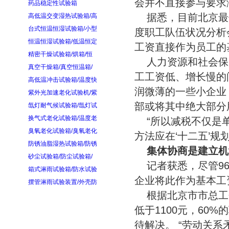
会并不直接参与要求
药品稳定性试验箱
据悉，目前北京最
高低温交变湿热试验箱/高
台式恒温恒湿试验箱/小型
度职工队伍状况分析
恒温恒湿试验箱/低温恒定
工资直接作为员工的
精密干燥试验箱/烘箱/恒
人力资源和社会保
真空干燥箱/真空恒温箱/
工工资低、增长慢的
高低温冲击试验箱/温度快
润微薄的一些小企业
紫外光加速老化试验机/紫
部或将其中绝大部分
氙灯耐气候试验箱/氙灯试
换气式老化试验箱/温度老
“所以减税不仅是
臭氧老化试验箱/臭氧老化
方法应在‘十二五’规
防锈油脂湿热试验箱/防锈
集体协商是建立机
砂尘试验箱/防尘试验箱/
记者获悉，尽管9
箱式淋雨试验箱/防水试验
企业将此作为基本工
摆管淋雨试验装置/外壳防
根据北京市市总工
低于1100元，60
待解决。 “劳动关