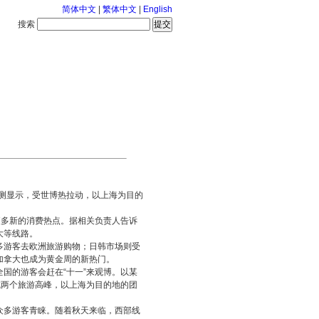
简体中文
|
繁体中文
|
English
搜索
服务中心
126-8-8 星期六
预测显示，受
世博
热拉动，以上海为目的
更多新的消费热点。据相关负责人告诉
大等线路。
多游客去欧洲旅游购物；日韩市场则受
加拿大也成为黄金周的新热门。
国的游客会赶在“十一”来观博。以某
成两个旅游高峰，以上海为目的地的团
众多游客青睐。随着秋天来临，西部线