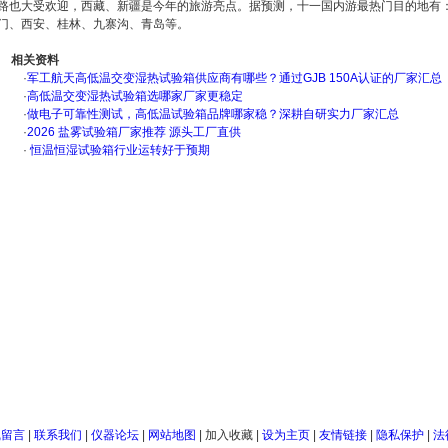
路也大受欢迎，西藏、新疆是今年的旅游亮点。据预测，十一国内游最热门目的地有
门、西安、桂林、九寨沟、青岛等。
相关资料
·
军工航天高低温交变湿热试验箱供应商有哪些？通过GJB 150A认证的厂家汇总
·
高低温交变湿热试验箱选哪家厂家更稳定
·
做电子可靠性测试，高低温试验箱品牌哪家稳？深耕自研实力厂家汇总
·
2026 盐雾试验箱厂家推荐 源头工厂直供
·
恒温恒湿试验箱行业运转好于预期
线留言
|
联系我们
|
仪器论坛
|
网站地图
|
加入收藏
|
设为主页
|
友情链接
|
隐私保护
|
法