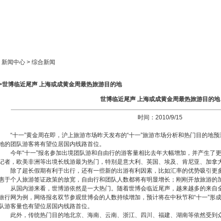
新闻中心
产品展示
成功案例
人才策略
> 新闻中心 > 综合新闻
>>世博临近尾声 上海或成黄金周最热旅游目的地
世博临近尾声 上海或成黄金周最热旅游目的地
时间：2010/9/15
“十一”黄金周在即，沪上旅游市场昨天发布的“十一”旅游市场分析和热门目的地
地的团队游客将有望位居国内线路首位。
今年“十一”报名参加出境团队游和自由行的游客量相比去年大幅增加，并产生了
记者，欧美非洲等出境长线游最为热门，特别是意大利、英国、埃及、肯尼亚、加拿
除了超长假期有利于出行，还有一些新的出游有利因素，比如汇率的优势吸引更
惠于个人旅游签证政策的放宽，自由行和团队人数都将有明显增长；刚刚开放旅游的
从国内游来看，世博游依然是一大热门。随着世博会临近尾声，越来越多的来自全
旅行网为例，网络报名双节参观世博会的人数持续增加，预计将在中秋节和“十一”形
队游客量也有望位居国内线路首位。
此外，传统热门目的地北京、海南、云南、浙江、四川、福建、湖南等依然受到