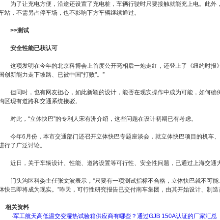
为了让充电方便，沿途还设置了充电桩，车辆行驶时只要接触就能充上电。此外，夜
车站，不需另占停车场，也不影响下方车辆继续通过。
>>测试
安全性能已获认可
这项发明在今年的北京科博会上首度公开亮相后一炮走红，还登上了《纽约时报》8
国创新能力走下坡路、已被中国"打败"。”
但同时，也有网友担心，如此新颖的设计，能否在现实操作中成为可能，如何确保
沟区现有道路和交通系统接驳。
对此，“立体快巴”的专利人宋有洲介绍，这些问题在设计初期已有考虑。
今年6月份，本市交通部门还召开立体快巴专题座谈会，就立体快巴项目的机车、
进行了广泛讨论。
近日，关于车辆设计、性能、道路设置等可行性、安全性问题，已通过上海交通大
门头沟区科委主任张文波表示，“只要有一项测试指标不合格，立体快巴就不可能
体快巴即将成为现实。”昨天，可行性研究报告已交付南车集团，由其开始设计、制造
相关资料
·
军工航天高低温交变湿热试验箱供应商有哪些？通过GJB 150A认证的厂家汇总