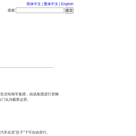
简体中文
|
繁体中文
|
English
搜索
服务中心
126-8-7 星期五
告交给南车集团，由该集团进行首辆
在门头沟载客运营。
车在其“肚子”下可自由穿行。