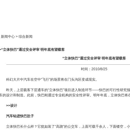
新闻中心
产品展示
成功案例
人才策略
> 新闻中心 > 综合新闻
>>“立体快巴”通过安全评审 明年底有望载客
“立体快巴”通过安全评审 明年底有望载客
时间：2010/8/25
科幻大片中汽车在空中“飞行”的场景将在门头沟区变成现实。
昨天，上层载客下层通车的“立体快巴”项目进入制造环节——快巴的可行性研究报
车的设计和制造。此前，快巴刚通过专业机构的安全性评审。明年年底，立体快巴将
>>设计
汽车钻进快巴肚子
立体快巴长什么样？它犹如装了“高跷”的公交车，上面可载千余人，下面镂空，小汽