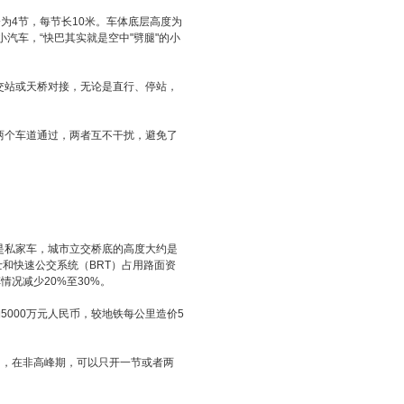
4节，每节长10米。车体底层高度为
辆小汽车，“快巴其实就是空中"劈腿"的小
交站或天桥对接，无论是直行、停站，
个车道通过，两者互不干扰，避免了
是私家车，城市立交桥底的高度大约是
巴士和快速公交系统（BRT）占用路面资
况减少20%至30%。
000万元人民币，较地铁每公里造价5
，在非高峰期，可以只开一节或者两