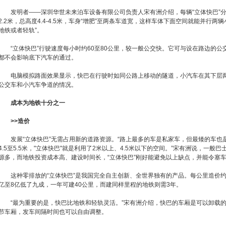
发明者——深圳华世未来泊车设备有限公司负责人宋有洲介绍，每辆“立体快巴”分为
2.2米，总高度4.4-4.5米，车身“增肥”至两条车道宽，这样车体下面空间就能并行两
地铁或者轻轨”。
“立体快巴”行驶速度每小时约60至80公里，较一般公交快。它可与设在路边的公
都不会影响底下汽车的通过。
电脑模拟路面效果显示，快巴在行驶时如同公路上移动的隧道，小汽车在其下层两
公交车和小汽车争道的情况。
成本为地铁十分之一
>>造价
发展“立体快巴”无需占用新的道路资源。“路上最多的车是私家车，但最矮的车也
4.5至5.5米，"立体快巴"就是利用了2米以上、4.5米以下的空间。”宋有洲说，一般
源多，而地铁投资成本高、建设时间长，“立体快巴”刚好能避免以上缺点，并能令塞车情
这种零排放的“立体快巴”是我国完全自主创新、全世界独有的产品。每公里造价约5
亿至8亿低了九成，一年可建40公里，而建同样里程的地铁则需3年。
“最为重要的是，快巴比地铁和轻轨灵活。”宋有洲介绍，快巴的车厢是可以卸载的
节车厢，发车间隔时间也可以自由调整。