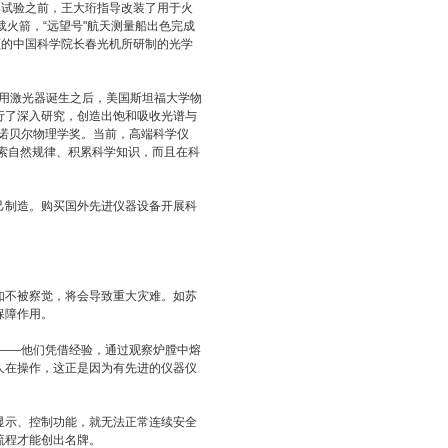
试验之前，王大珩指导改装了用于火
火箭，“远望号"航天测量船出色完成
领的中国科学院长春光机所研制的光学
用激光器诞生之后，美国斯坦福大学物
行了深入研究，创造出饱和吸收光谱与
年诺贝尔物理学奖。当前，高端科学仪
探索自然规律、积累科学知识，而且在科
制造。购买国外先进仪器设备开展科
不被察觉，将会导致重大灾难。如苏
保障作用。
——他们凭借经验，通过观察炉膛中熔
人在操作，这正是因为有先进的仪器仪
示、控制功能，就无法正常连续安全
流程才能创出名牌。