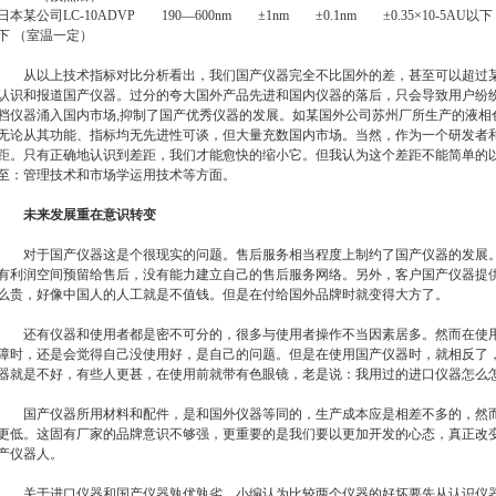
日本某公司
LC-10ADVP 190—600nm ±1nm ±0.1nm ±0.35×10-5AU
以下
下
（
室温一定
）
从以上技术指标对比分析看出，我们国产仪器完全不比国外的差，甚至可以超过某
认识和报道国产仪器。过分的夸大国外产品先进和国内仪器的落后，只会导致用户纷
档仪器涌入国内市场,抑制了国产优秀仪器的发展。如某国外公司苏州厂所生产的液相
无论从其功能、指标均无先进性可谈，但大量充数国内市场。当然，作为一个研发者
距。只有正确地认识到差距，我们才能愈快的缩小它。但我认为这个差距不能简单的
至：管理技术和市场学运用技术等方面。
未来发展重在意识转变
对于国产仪器这是个很现实的问题。售后服务相当程度上制约了国产仪器的发展。
有利润空间预留给售后，没有能力建立自己的售后服务网络。另外，客户国产仪器提
么贵，好像中国人的人工就是不值钱。但是在付给国外品牌时就变得大方了。
还有仪器和使用者都是密不可分的，很多与使用者操作不当因素居多。然而在使用
障时，还是会觉得自己没使用好，是自己的问题。但是在使用国产仪器时，就相反了
器就是不好，有些人更甚，在使用前就带有色眼镜，老是说：我用过的进口仪器怎么
国产仪器所用材料和配件，是和国外仪器等同的，生产成本应是相差不多的，然而
更低。这固有厂家的品牌意识不够强，更重要的是我们要以更加开发的心态，真正改
产仪器人。
关于进口仪器和国产仪器孰优孰劣，小编认为比较两个仪器的好坏要先从认识仪器