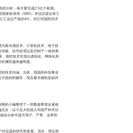
程分析，每天要完成2.5亿个检测。
部国家标准局（NBS）评估仪器仪表工
占工业总产值的4%，但它对国民经济
为集传感技术、计算机技术、电子技
号传输、信号处理以及控制于一体的测
展，测控技术呈现出虚拟化、网络化和
科的属性越来越明显。
的技术内涵。当前，我国的科技事业
各方面的积极性，现在最关键的是如何
网的小编整理了一些数据希望从液相
偏见全，以小见大给国人对国产科学仪
望能在分析中提升用户、产界、业界和
于对仪器的研究和发展。另外，理论和