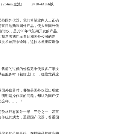
（254nm,
空池
） 2×10-4AU/h
以
些国外仪器。我们希望业内人士正确
纷盲目地购置国外产品，使大量国外低
色谱仪，是其90年代初期开发的产品。
和制造者我们应看到和国外公司的差
以技术差距来诠释，这技术差距应延伸
售前的过低的价格竞争使很多厂家没
供在服务时（包括上门），往往觉得这
国外仪器时，哪怕是国外仪器出现故
，明明是操作者的问题，却认为国产仪
怎么样。。。！
价格只有国外一半，三分之一，甚至
变传统的观念，重视国产仪器，尊重国
仪表的价值开始，在排除品牌效应的