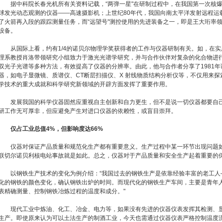
据中科院长春光机所有关资料记载，“两弹一星"在研制过程中，在我国第一次核爆
球发光动态观测的仪器——高速摄影机；上世纪80年代，我国向南太平洋发射远程运载
了火箭再入段的跟踪测量任务，而“远望号"测控使用的先进装备之一，即是王大珩率
设备。
从国际上看，约有1/4的诺贝尔物理学奖获得者的工作与仪器研制有关。如，在实
理系教授肖洛带领研究小组致力于激光光谱学研究，并与合作伙伴对复杂的化合物进
双光子光谱等多种方法，有效提高了仪器的分辨率。由此，他与合作者分享了1981
器，如电子显微镜、质谱仪、CT断层扫描仪、X 射线物质结构分析仪等，不仅用来
学技术的重大成就和科学研究新领域的开辟方面发挥了重要作用。
发展我国的科学仪器固然应重视自主创新和自力更生，但不是说一切仪器都要自己
研工作无可厚非，但应避免产生对进口仪器的依赖性，或盲目崇拜。
仅占工业总值4%，但影响度达66%
仪器对保证产品质量和规范化生产都有重要意义。生产过程中某一环节出现问题如
联切尔诺贝利核电站事故就是如此。总之，仪器对于产品质量和安全生产起着重要的
以钢铁生产技术的变化为例介绍：“我国过去的钢铁生产是依靠经验丰富的老工人
化的钢铁的颜色变化，确认钢铁出炉的时间。而现代化的钢铁生产车间，主要是青年
表精确测量、控制钢铁冶炼过程的温度和成分。"
现代工业中炼油、化工、冶金、电力等，如果没有先进的仪器仪表发挥其检测、显
生产。即使原来认为可以土法生产的制酒工业，今天也需通过仪器仪表严格控制温度