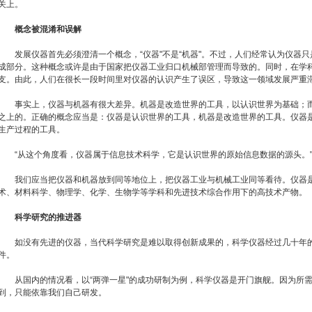
关上。
概念被混淆和误解
发展仪器首先必须澄清一个概念，“仪器"不是“机器"。不过，人们经常认为仪器只
成部分。这种概念或许是由于国家把仪器工业归口机械部管理而导致的。同时，在学
支。由此，人们在很长一段时间里对仪器的认识产生了误区，导致这一领域发展严重
事实上，仪器与机器有很大差异。机器是改造世界的工具，以认识世界为基础；而
之上的。正确的概念应当是：仪器是认识世界的工具，机器是改造世界的工具。仪器
生产过程的工具。
“从这个角度看，仪器属于信息技术科学，它是认识世界的原始信息数据的源头。
我们应当把仪器和机器放到同等地位上，把仪器工业与机械工业同等看待。仪器是
术、材料科学、物理学、化学、生物学等学科和先进技术综合作用下的高技术产物。
科学研究的推进器
如没有先进的仪器，当代科学研究是难以取得创新成果的，科学仪器经过几十年的
件。
从国内的情况看，以“两弹一星"的成功研制为例，科学仪器是开门旗舰。因为所需
到，只能依靠我们自己研发。