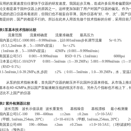
应用的发展速度往往要快于仪器的研发速度。我国起步又晚，造成许多应用者偏爱国
论文都是基于国外仪器上的原因之一。这样更加加剧了用户对国产仪器的偏见。作为一
先进的进口仪器有着差距，但我们也不能妄自菲薄。国外仪器有“好、中、次”，国产
都是好的，国产的都是不行的。所以在此本人用首先做个技术指标的分析，采用目前
表1泵基本技术指标比较
流量范围 流量精确度 流量准确度 最高压力
国内某公司
LC-1000.001—9.999ml/min
，以
0.001ml/min
步长调节流量
Sr<0.3%
（0.5,1,2ml/min
水，
5—10MPa
室温）
Ss<±2%
（1ml/min
水，
5—10MPa
室温）
42MPa（0.001—9.999ml/min）
美国某公司
515 0.001—9.999ml/min RSD<0.1%（1ml/min） 6000psi
日本某公司
LC-10ADVP 0.001—5ml/min
（
1—39.2MPa
）
5.001—9.999ml/min
（
1—1
（RSD<0.1%）
0.1-5ml/min,1.0-39.2MPa,
水
,
步距
±2% （ 0.01—5ml/min
，
1.0—39.2MPa
，水，室温
从泵的技术指标来看，首先国产仪器的耐压并不比国外仪器来得低。从市场上推出
基本在40-42MPa,所以国产泵输液耐压低的情况不存在。另外几个指标也不相上下
还比不上国产的仪器
表2 紫外检测器比较
波长范围 波长示值误差 波长重复性 基线噪音 基线漂移 最小检测量
国内某公司
LC-100 190—600nm ≤±2nm ≤0.2nm ≤5×10-5AU
（
甲醇
, 1ml/min,254nm, 20℃） ≤5×10-4AU/h （
甲醇
, 1ml/min,254nm, 20℃） 2×
美国某公司
486 190—600nm ±2nm ±0.25nm ±1.0×10-5AU, （1
秒滤波时
4AU/h （
预热后
）