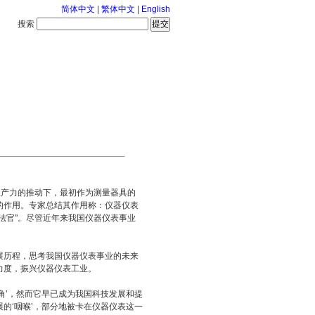
简体中文
|
繁体中文
|
English
搜索
服务中心
126-8-9 星期日
产力的推动下，最初作为测量器具的
的作用。专家总结其作用称：仪器仪表
化法官"。尽管近年来我国仪器仪表事业
历程，思考我国仪器仪表事业的未来
力度，振兴仪器仪表工业。
’，然而它早已成为我国科技发展和提
的‘咽喉’，部分地被卡在仪器仪表这一