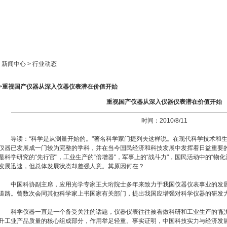
新闻中心
产品展示
成功案例
人才策略
> 新闻中心 > 行业动态
>>重视国产仪器从深入仪器仪表潜在价值开始
重视国产仪器从深入仪器仪表潜在价值开始
时间：2010/8/11
导读：“科学是从测量开始的。"著名科学家门捷列夫这样说。在现代科学技术和生
仪器已发展成一门较为完整的学科，并在当今国民经济和科技发展中发挥着日益重要
是科学研究的“先行官"，工业生产的“倍增器"，军事上的“战斗力"，国民活动中的“物
发展迅速，但总体发展状态却差强人意。其原因何在？
中国科协副主席，应用光学专家王大珩院士多年来致力于我国仪器仪表事业的发展
道路。曾数次会同其他科学家上书国家有关部门，提出我国应增强对科学仪器的研发
科学仪器一直是一个备受关注的话题，仪器仪表往往被看做科研和工业生产的‘配角
升工业产品质量的核心组成部分，作用举足轻重。事实证明，中国科技实力与经济发展