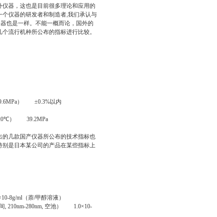
外仪器，这也是目前很多理论和应用的
个仪器的研发者和制造者,我们承认与
仪器也是一样。不能一概而论，国外的
几个流行机种所公布的指标进行比较。
9.6MPa
）
±0.3%
以内
20℃） 39.2MPa
的几款国产仪器所公布的技术指标也
，特别是日本某公司的产品在某些指标上
10-8g/ml（
萘
/
甲醇溶液
）
间
, 210nm-280nm,
空池
） 1.0×10-