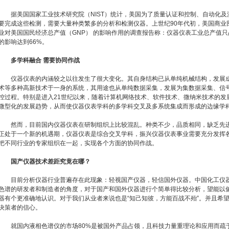
据美国国家工业技术研究院（NIST）统计，美国为了质量认证和控制、自动化及流
要完成这些检测，需要大量种类繁多的分析和检测仪器。上世纪90年代初，美国商业
业对美国国民经济总产值（GNP） 的影响作用的调查报告称：仪器仪表工业总产值只
的影响达到66%。
多学科融合 需要协同作战
仪器仪表的内涵较之以往发生了很大变化。其自身结构已从单纯机械结构，发展成
术等多种高新技术于一身的系统，其用途也从单纯数据采集，发展为集数据采集、信
控过程。特别是进入21世纪以来，随着计算机网络技术、软件技术、微纳米技术的发
微型化的发展趋势，从而使仪器仪表学科的多学科交叉及多系统集成而形成的边缘学
然而，目前国内仪器仪表在研制组织上比较混乱。种类不少，品质相同，缺乏先进
正处于一个新的机遇期，仪器仪表是综合交叉学科，振兴仪器仪表事业需要充分发挥
把不同行业的专家组织在一起，实现各个方面的协同作战。
国产仪器技术差距究竟在哪？
目前分析仪器行业普遍存在此现象：轻视国产仪器，轻信国外仪器。中国化工仪器
色谱的研发者和制造者的角度，对于国产和国外仪器进行个简单得比较分析，望能以
器有个更准确地认识。对于我们从业者来说也是“知己知彼，方能百战不殆”。并且希
决策者的信心。
就国内液相色谱仪的市场80%是被国外产品占领，且科技力量重理论和应用而疏