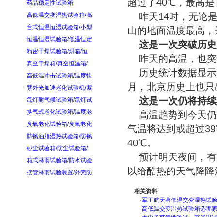
超过了40℃，最高是
药品稳定性试验箱
昨天14时，无论
高低温交变湿热试验箱/高
台式恒温恒湿试验箱/小型
山的地面温度最高，达
恒温恒湿试验箱/低温恒定
这是一次突破历史
精密干燥试验箱/烘箱/恒
昨天的高温，也突
真空干燥箱/真空恒温箱/
历史统计数据显示
高低温冲击试验箱/温度快
月，北京历史上也只
紫外光加速老化试验机/紫
这是一次仍将持续
氙灯耐气候试验箱/氙灯试
换气式老化试验箱/温度老
高温趋势到今天仍
臭氧老化试验箱/臭氧老化
气温将达到或超过3
防锈油脂湿热试验箱/防锈
40℃。
砂尘试验箱/防尘试验箱/
预计明天夜间，有
箱式淋雨试验箱/防水试验
以给酷热的天气降降
摆管淋雨试验装置/外壳防
相关资料
·
军工航天高低温交变湿热试验箱
·
高低温交变湿热试验箱选哪