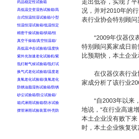
走出低谷，实现了平
药品稳定性试验箱
况，并对2010年
高低温交变湿热试验箱/高
台式恒温恒湿试验箱/小型
表行业协会特别顾问
恒温恒湿试验箱/低温恒定
精密干燥试验箱/烘箱/恒
“2009年仪器仪
真空干燥箱/真空恒温箱/
特别顾问奚家成日前
高低温冲击试验箱/温度快
比预期快，本土企业
紫外光加速老化试验机/紫
氙灯耐气候试验箱/氙灯试
换气式老化试验箱/温度老
在仪器仪表行业协
臭氧老化试验箱/臭氧老化
家成分析了该行业20
防锈油脂湿热试验箱/防锈
砂尘试验箱/防尘试验箱/
“自2003年以来
箱式淋雨试验箱/防水试验
地说，“在行业高速
摆管淋雨试验装置/外壳防
本土企业没有败下来
时，本土企业恢复状