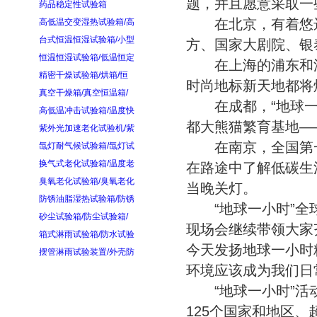
题，并且愿意采取一
药品稳定性试验箱
在北京，有着悠远
高低温交变湿热试验箱/高
台式恒温恒湿试验箱/小型
方、国家大剧院、银
恒温恒湿试验箱/低温恒定
在上海的浦东和浦
精密干燥试验箱/烘箱/恒
时尚地标新天地都将
真空干燥箱/真空恒温箱/
在成都，“地球一小
高低温冲击试验箱/温度快
都大熊猫繁育基地—
紫外光加速老化试验机/紫
在南京，全国第一条
氙灯耐气候试验箱/氙灯试
换气式老化试验箱/温度老
在路途中了解低碳生
臭氧老化试验箱/臭氧老化
当晚关灯。
防锈油脂湿热试验箱/防锈
“地球一小时”全球
砂尘试验箱/防尘试验箱/
现场会继续带领大家
箱式淋雨试验箱/防水试验
今天发扬地球一小时
摆管淋雨试验装置/外壳防
环境应该成为我们日
“地球一小时”活动
125个国家和地区、