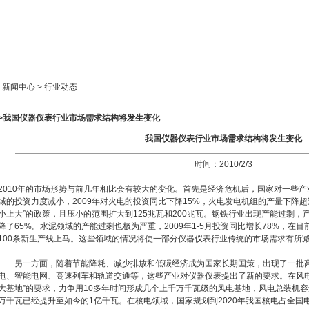
新闻中心
产品展示
成功案例
人才策略
> 新闻中心 > 行业动态
>>我国仪器仪表行业市场需求结构将发生变化
我国仪器仪表行业市场需求结构将发生变化
时间：2010/2/3
2010年的市场形势与前几年相比会有较大的变化。首先是经济危机后，国家对一些
域的投资力度减小，2009年对火电的投资同比下降15%，火电发电机组的产量下降超
小上大”的政策，且压小的范围扩大到125兆瓦和200兆瓦。钢铁行业出现产能过剩，
降了65%。水泥领域的产能过剩也极为严重，2009年1-5月投资同比增长78%，在
100条新生产线上马。这些领域的情况将使一部分仪器仪表行业传统的市场需求有所
另一方面，随着节能降耗、减少排放和低碳经济成为国家长期国策，出现了一批高
电、智能电网、高速列车和轨道交通等，这些产业对仪器仪表提出了新的要求。在风电
大基地”的要求，力争用10多年时间形成几个上千万千瓦级的风电基地，风电总装机容量
万千瓦已经提升至如今的1亿千瓦。在核电领域，国家规划到2020年我国核电占全国