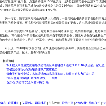
装机容量达到1亿千瓦，总造价将达到1500亿美元，届时我国核电装备业国内市场规模
域，国务院已批和将批的城市轨道交通规划共涉及23个城市，目前全国共有12个城市
2020年之前轨道交通投资规模将超过1万亿元。
另一方面，随着国家对民生关注的大大提高，一些与民生相关的需求也提到日程上
发事故的检测报警、环境和气候监测等相关的仪器仪表的要求，这也是对仪器仪表提
近几年国家提出“两化融合”，这是我国装备制造业实现升级的重要举措，也是我国
要途径。“两化融合”中所需要的信息都是来自于底层的装备，因此对设备自动化和生
台的十大振兴规划中，纺织、轻工业、钢铁、船舶等都提到了设备对自动化和智能化
可以说，2010年对仪器仪表行业来说是机遇和挑战并存，关键是看企业能否适应
提供相应的产品、技术、服务和解决方案。
相关资料
·
军工航天高低温交变湿热试验箱供应商有哪些？通过GJB 150A认证的厂家汇总
·
高低温交变湿热试验箱选哪家厂家更稳定
·
做电子可靠性测试，高低温试验箱品牌哪家稳？深耕自研实力厂家汇总
·
2026 盐雾试验箱厂家推荐 源头工厂直供
·
紫外光试验箱“安全问题”持续升温
线留言
|
联系我们
|
仪器论坛
|
网站地图
|
加入收藏
|
设为主页
|
友情链接
|
隐私保护
|
法