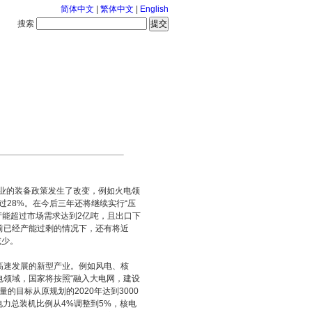
简体中文
|
繁体中文
|
English
搜索
服务中心
126-8-6 星期四
产业的装备政策发生了改变，例如火电领
过28%。在今后三年还将继续实行“压
产能超过市场需求达到2亿吨，且出口下
目前已经产能过剩的情况下，还有将近
减少。
速发展的新型产业。例如风电、核
领域，国家将按照“融入大电网，建设
的目标从原规划的2020年达到3000
电力总装机比例从4%调整到5%，核电