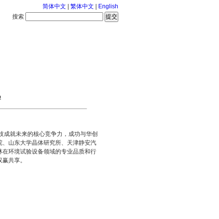
简体中文
|
繁体中文
|
English
搜索
服务中心
126-8-6 星期四
牌
技成就未来的核心竞争力，成功与华创
院、山东大学晶体研究所、天津静安汽
林在环境试验设备领域的专业品质和行
双赢共享。