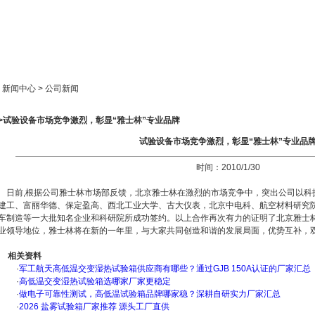
新闻中心
产品展示
成功案例
人才策略
> 新闻中心 > 公司新闻
>>试验设备市场竞争激烈，彰显“雅士林”专业品牌
试验设备市场竞争激烈，彰显“雅士林”专业品
时间：2010/1/30
日前,根据公司雅士林市场部反馈，北京雅士林在激烈的市场竞争中，突出公司以科
建工、富丽华德、保定盈高、西北工业大学、古大仪表，北京中电科、航空材料研究
车制造等一大批知名企业和科研院所成功签约。以上合作再次有力的证明了北京雅士
业领导地位，雅士林将在新的一年里，与大家共同创造和谐的发展局面，优势互补，
相关资料
·
军工航天高低温交变湿热试验箱供应商有哪些？通过GJB 150A认证的厂家汇总
·
高低温交变湿热试验箱选哪家厂家更稳定
·
做电子可靠性测试，高低温试验箱品牌哪家稳？深耕自研实力厂家汇总
·
2026 盐雾试验箱厂家推荐 源头工厂直供