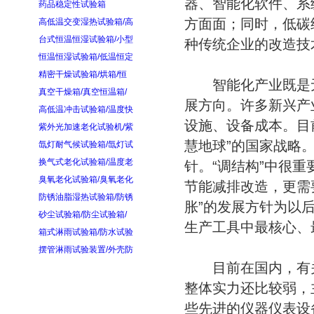
器、智能化软件、系
药品稳定性试验箱
方面面；同时，低碳
高低温交变湿热试验箱/高
台式恒温恒湿试验箱/小型
种传统企业的改造技
恒温恒湿试验箱/低温恒定
精密干燥试验箱/烘箱/恒
智能化产业既是无
真空干燥箱/真空恒温箱/
展方向。许多新兴产
高低温冲击试验箱/温度快
设施、设备成本。目
紫外光加速老化试验机/紫
慧地球”的国家战略
氙灯耐气候试验箱/氙灯试
换气式老化试验箱/温度老
针。“调结构”中很
臭氧老化试验箱/臭氧老化
节能减排改造，更需
防锈油脂湿热试验箱/防锈
胀”的发展方针为以
砂尘试验箱/防尘试验箱/
生产工具中最核心、
箱式淋雨试验箱/防水试验
摆管淋雨试验装置/外壳防
目前在国内，有关
整体实力还比较弱，
些先进的仪器仪表设