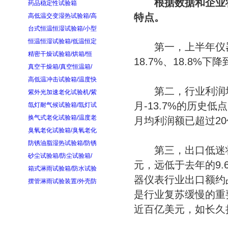
根据数据和企业
药品稳定性试验箱
特点。
高低温交变湿热试验箱/高
台式恒温恒湿试验箱/小型
恒温恒湿试验箱/低温恒定
第一，上半年仪器
精密干燥试验箱/烘箱/恒
18.7%、18.8%下降
真空干燥箱/真空恒温箱/
高低温冲击试验箱/温度快
第二，行业利润增幅
紫外光加速老化试验机/紫
月-13.7%的历史低
氙灯耐气候试验箱/氙灯试
换气式老化试验箱/温度老
月均利润额已超过2
臭氧老化试验箱/臭氧老化
防锈油脂湿热试验箱/防锈
第三，出口低迷状态
砂尘试验箱/防尘试验箱/
元，远低于去年的9.
箱式淋雨试验箱/防水试验
器仪表行业出口额约
摆管淋雨试验装置/外壳防
是行业复苏缓慢的重
近百亿美元，如长久