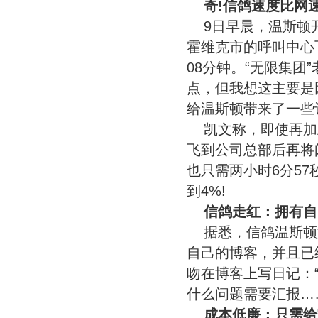
奇!信鸽速度比网
9日早晨，温斯顿
霍维克市的呼叫中心
08分钟。“无限集团
点，但我想这主要是
给温斯顿带来了一些
凯文称，即使再加
飞到公司总部后再将
也只需两小时6分5
到4%!
信鸽走红：拥有自
据悉，信鸽温斯顿如今
自己的博客，并且已
吻在博客上写日记：
什么问题需要汇报…
成本低廉：只需给