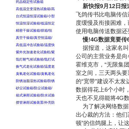
药品稳定性试验箱
新快报9月12日报
高低温交变湿热试验箱/高
飞鸽传书比电脑传信
台式恒温恒湿试验箱/小型
度缓慢及衔接困难，
恒温恒湿试验箱/低温恒定
使用电脑传送数据还
精密干燥试验箱/烘箱/恒
真空干燥箱/真空恒温箱/
慢!4G数据竟要传
高低温冲击试验箱/温度快
据报道，这家名叫
紫外光加速老化试验机/紫
公司的主营业务是向
氙灯耐气候试验箱/氙灯试
霍维克市，“无限集团
换气式老化试验箱/温度老
室之间，三天两头要
臭氧老化试验箱/臭氧老化
的“宽带”建设不太
防锈油脂湿热试验箱/防锈
砂尘试验箱/防尘试验箱/
数据得花上6个小时
箱式淋雨试验箱/防水试验
天也不见得能将4G数
摆管淋雨试验装置/外壳防
为了解决网络数据
出心裁的方法：他们
顿”的信鸽腿上，让