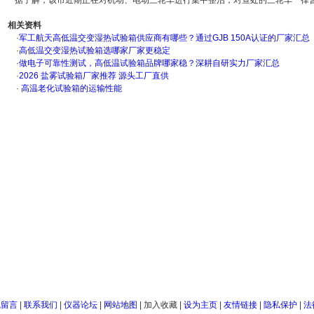
据了解，该市近期正在对机动、电动三轮车进行集中整治，对查处的三轮车一律暂扣。
相关资料
·
军工航天高低温交变湿热试验箱供应商有哪些？通过GJB 150A认证的厂家汇总
·
高低温交变湿热试验箱选哪家厂家更稳定
·
做电子可靠性测试，高低温试验箱品牌哪家稳？深耕自研实力厂家汇总
·
2026 盐雾试验箱厂家推荐 源头工厂直供
·
高温老化试验箱的运输性能
线留言
|
联系我们
|
仪器论坛
|
网站地图
|
加入收藏
|
设为主页
|
友情链接
|
隐私保护
|
法