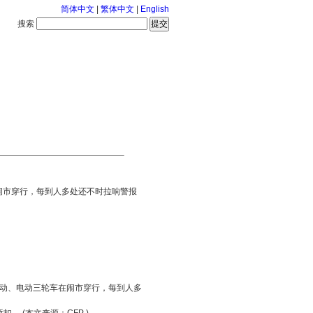
简体中文
|
繁体中文
|
English
搜索
服务中心
126-8-7 星期五
闹市穿行，每到人多处还不时拉响警报
辆机动、电动三轮车在闹市穿行，每到人多