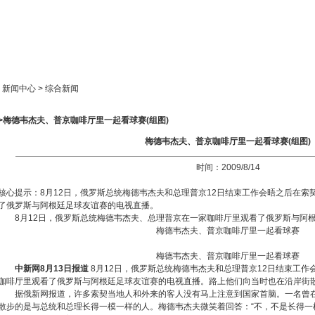
新闻中心
产品展示
成功案例
人才策略
> 新闻中心 > 综合新闻
>>梅德韦杰夫、普京咖啡厅里一起看球赛(组图)
梅德韦杰夫、普京咖啡厅里一起看球赛(组图)
时间：2009/8/14
核心提示：8月12日，俄罗斯总统梅德韦杰夫和总理普京12日结束工作会晤之后在索
了俄罗斯与阿根廷足球友谊赛的电视直播。
8月12日，俄罗斯总统梅德韦杰夫、总理普京在一家咖啡厅里观看了俄罗斯与阿
梅德韦杰夫、普京咖啡厅里一起看球赛
梅德韦杰夫、普京咖啡厅里一起看球赛
中新网8月13日报道
8月12日，俄罗斯总统梅德韦杰夫和总理普京12日结束工作
咖啡厅里观看了俄罗斯与阿根廷足球友谊赛的电视直播。路上他们向当时也在沿岸街
据俄新网报道，许多索契当地人和外来的客人没有马上注意到国家首脑。一名曾
散步的是与总统和总理长得一模一样的人。梅德韦杰夫微笑着回答：“不，不是长得一