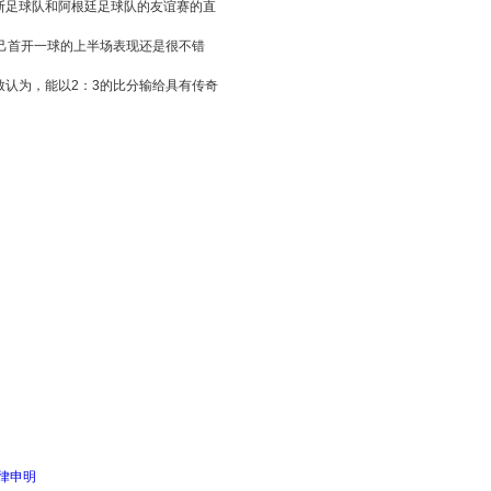
斯足球队和阿根廷足球队的友谊赛的直
己首开一球的上半场表现还是很不错
认为，能以2：3的比分输给具有传奇
律申明