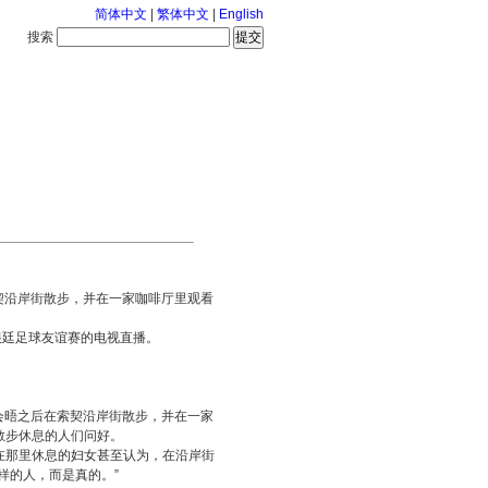
简体中文
|
繁体中文
|
English
搜索
服务中心
126-8-8 星期六
契沿岸街散步，并在一家咖啡厅里观看
根廷足球友谊赛的电视直播。
会晤之后在索契沿岸街散步，并在一家
散步休息的人们问好。
在那里休息的妇女甚至认为，在沿岸街
样的人，而是真的。”