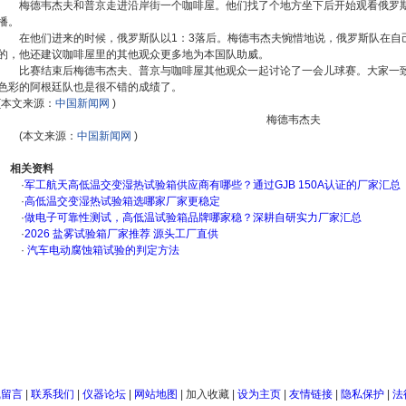
梅德韦杰夫和普京走进沿岸街一个咖啡屋。他们找了个地方坐下后开始观看俄罗
播。
在他们进来的时候，俄罗斯队以1：3落后。梅德韦杰夫惋惜地说，俄罗斯队在自
的，他还建议咖啡屋里的其他观众更多地为本国队助威。
比赛结束后梅德韦杰夫、普京与咖啡屋其他观众一起讨论了一会儿球赛。大家一致
色彩的阿根廷队也是很不错的成绩了。
(本文来源：
中国新闻网
)
梅德韦杰夫
(本文来源：
中国新闻网
)
相关资料
·
军工航天高低温交变湿热试验箱供应商有哪些？通过GJB 150A认证的厂家汇总
·
高低温交变湿热试验箱选哪家厂家更稳定
·
做电子可靠性测试，高低温试验箱品牌哪家稳？深耕自研实力厂家汇总
·
2026 盐雾试验箱厂家推荐 源头工厂直供
·
汽车电动腐蚀箱试验的判定方法
线留言
|
联系我们
|
仪器论坛
|
网站地图
|
加入收藏
|
设为主页
|
友情链接
|
隐私保护
|
法