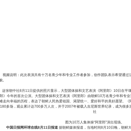
视频说明：此次表演共有十万名青少年和专业工作者参加，创作团队表示希望通过
貌。
这张朝中社8月11日提供的照片显示，大型团体操和文艺表演《阿里郎》10日在平
郎》今年的首次公演。大型团体操和文艺表演《阿里郎》由朝鲜10万名青少年和专
难走向幸福的历程，表达了朝鲜人民热爱祖国、渴望统一、爱好和平的美好愿望。《阿
180多场，观众累计达700多万人次，并于2007年被载入吉尼斯世界纪录，成为很
社
图为10万人集体操“阿里郎”演出现场。
中国日报网环球在线8月11日报道
据朝鲜媒体报道，当地时间8月10日晚，朝鲜