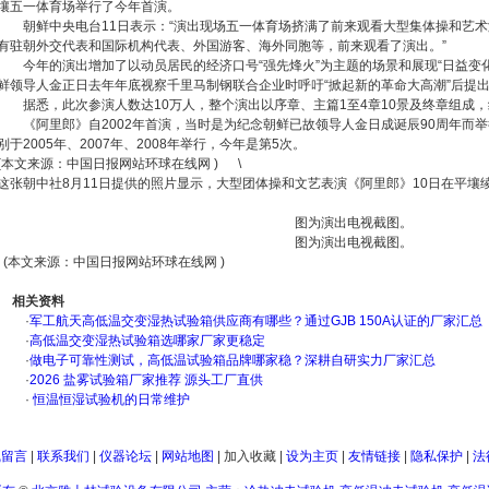
壤五一体育场举行了今年首演。
朝鲜中央电台11日表示：“演出现场五一体育场挤满了前来观看大型集体操和艺
有驻朝外交代表和国际机构代表、外国游客、海外同胞等，前来观看了演出。”
今年的演出增加了以动员居民的经济口号“强先烽火”为主题的场景和展现“日益变
鲜领导人金正日去年年底视察千里马制钢联合企业时呼吁“掀起新的革命大高潮”后提
据悉，此次参演人数达10万人，整个演出以序章、主篇1至4章10景及终章组成，
《阿里郎》自2002年首演，当时是为纪念朝鲜已故领导人金日成诞辰90周年而
别于2005年、2007年、2008年举行，今年是第5次。
(本文来源：中国日报网站环球在线网 )
\
这张朝中社8月11日提供的照片显示，大型团体操和文艺表演《阿里郎》10日在平壤
图为演出电视截图。
图为演出电视截图。
(本文来源：中国日报网站环球在线网 )
相关资料
·
军工航天高低温交变湿热试验箱供应商有哪些？通过GJB 150A认证的厂家汇总
·
高低温交变湿热试验箱选哪家厂家更稳定
·
做电子可靠性测试，高低温试验箱品牌哪家稳？深耕自研实力厂家汇总
·
2026 盐雾试验箱厂家推荐 源头工厂直供
·
恒温恒湿试验机的日常维护
线留言
|
联系我们
|
仪器论坛
|
网站地图
|
加入收藏
|
设为主页
|
友情链接
|
隐私保护
|
法