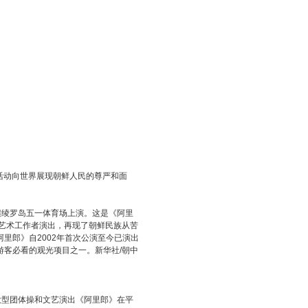
活动向世界展现朝鲜人民的尊严和面
壤绫罗岛五一体育场上演。这是《阿里
业艺术工作者演出，再现了朝鲜民族从苦
里郎》自2002年首次公演至今已演出
多游客必看的观光项目之一。新华社/朝中
大型团体操和文艺演出《阿里郎》在平