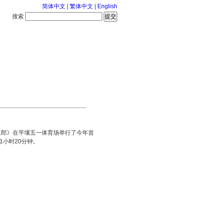
简体中文
|
繁体中文
|
English
搜索
服务中心
126-8-7 星期五
里郎》在平壤五一体育场举行了今年首
1小时20分钟。