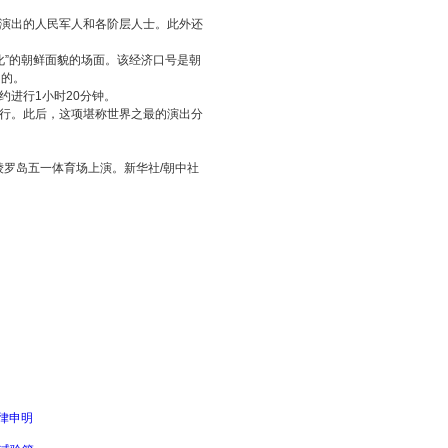
术演出的人民军人和各阶层人士。此外还
化”的朝鲜面貌的场面。该经济口号是朝
出的。
约进行1小时20分钟。
举行。此后，这项堪称世界之最的演出分
绫罗岛五一体育场上演。新华社/朝中社
律申明