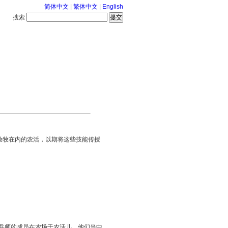
简体中文
|
繁体中文
|
English
搜索
服务中心
126-8-6 星期四
放牧在内的农活，以期将这些技能传授
步兵师的成员在农场干农活儿。他们当中