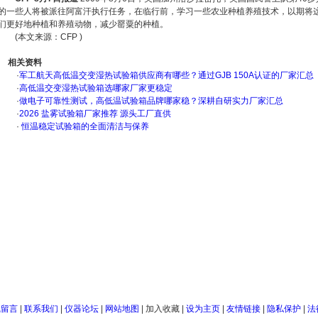
的一些人将被派往阿富汗执行任务，在临行前，学习一些农业种植养殖技术，以期将
们更好地种植和养殖动物，减少罂粟的种植。
(本文来源：CFP )
相关资料
·
军工航天高低温交变湿热试验箱供应商有哪些？通过GJB 150A认证的厂家汇总
·
高低温交变湿热试验箱选哪家厂家更稳定
·
做电子可靠性测试，高低温试验箱品牌哪家稳？深耕自研实力厂家汇总
·
2026 盐雾试验箱厂家推荐 源头工厂直供
·
恒温稳定试验箱的全面清洁与保养
线留言
|
联系我们
|
仪器论坛
|
网站地图
|
加入收藏
|
设为主页
|
友情链接
|
隐私保护
|
法