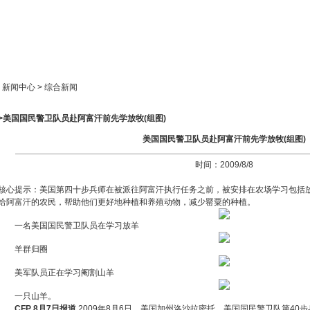
新闻中心
产品展示
成功案例
人才策略
> 新闻中心 > 综合新闻
>>美国国民警卫队员赴阿富汗前先学放牧(组图)
美国国民警卫队员赴阿富汗前先学放牧(组图)
时间：2009/8/8
核心提示：美国第四十步兵师在被派往阿富汗执行任务之前，被安排在农场学习包括
给阿富汗的农民，帮助他们更好地种植和养殖动物，减少罂粟的种植。
一名美国国民警卫队员在学习放羊
羊群归圈
美军队员正在学习阉割山羊
一只山羊。
CFP 8月7日报道
2009年8月6日，美国加州洛沙拉密托，美国国民警卫队第40