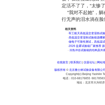
定活不了了，“太惨
“我对不起她”，
行无声的泪水淌在脸颊
相关资料
·
军工航天高低温交变湿热试验箱
·
高低温交变湿热试验箱选哪
·
做电子可靠性测试，高低温
·
2026 盐雾试验箱厂家推荐 
·
冷热冲击试验箱的结构及外
在线留言
|
联系我们
|
仪器论坛
|
网站
版权所有
©
北京雅士林试验设备有限公
Copyright(c) Beijing Yashilin 
电话：010-68176855 6817858
地址：北京市大兴经济