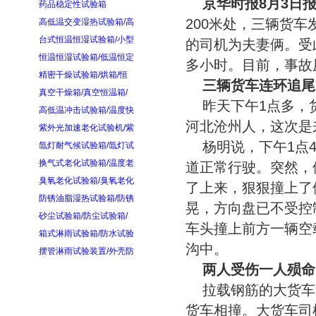
京华时报8月3日
药品稳定性试验箱
200米处，三辆货
高低温交变湿热试验箱/高
台式恒温恒湿试验箱/小型
的司机为夫妻俩。受
恒温恒湿试验箱/低温恒定
多小时。目前，事故
精密干燥试验箱/烘箱/恒
三辆货车连环追尾
真空干燥箱/真空恒温箱/
昨天下午1点多，
高低温冲击试验箱/温度快
河北沧州人，这次是
紫外光加速老化试验机/紫
杨明说，下午1点
氙灯耐气候试验箱/氙灯试
换气式老化试验箱/温度老
道正常行驶。突然，
臭氧老化试验箱/臭氧老化
了上来，狠狠撞上了
防锈油脂湿热试验箱/防锈
晃，方向盘已不受控
砂尘试验箱/防尘试验箱/
车头撞上前方一辆空
箱式淋雨试验箱/防水试验
沟中。
摆管淋雨试验装置/外壳防
两人受伤一人殒命
拉载钢筋的大货车
货车相撞。大货车司