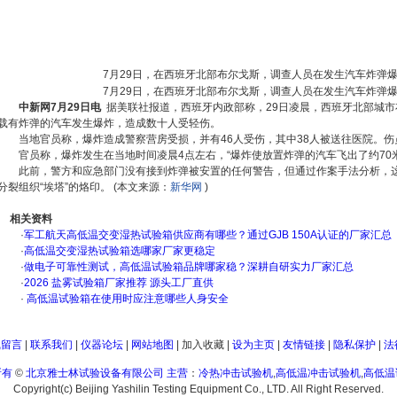
7月29日，在西班牙北部布尔戈斯，调查人员在发生汽车炸弹
7月29日，在西班牙北部布尔戈斯，调查人员在发生汽车炸弹
中新网7月29日电
据美联社报道，西班牙内政部称，29日凌晨，西班牙北部城市布尔
载有炸弹的汽车发生爆炸，造成数十人受轻伤。
当地官员称，爆炸造成警察营房受损，并有46人受伤，其中38人被送往医院。
官员称，爆炸发生在当地时间凌晨4点左右，“爆炸使放置炸弹的汽车飞出了约70
此前，警方和应急部门没有接到炸弹被安置的任何警告，但通过作案手法分析，
分裂组织“埃塔”的烙印。 (本文来源：
新华网
)
相关资料
·
军工航天高低温交变湿热试验箱供应商有哪些？通过GJB 150A认证的厂家汇总
·
高低温交变湿热试验箱选哪家厂家更稳定
·
做电子可靠性测试，高低温试验箱品牌哪家稳？深耕自研实力厂家汇总
·
2026 盐雾试验箱厂家推荐 源头工厂直供
·
高低温试验箱在使用时应注意哪些人身安全
线留言
|
联系我们
|
仪器论坛
|
网站地图
|
加入收藏
|
设为主页
|
友情链接
|
隐私保护
|
法
所有
©
北京雅士林试验设备有限公司
主营
：
冷热冲击试验机
,
高低温冲击试验机
,
高低温
Copyright(c) Beijing Yashilin Testing Equipment Co., LTD. All Right Reserved.