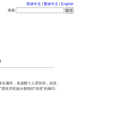
简体中文
|
繁体中文
|
English
搜索
服务中心
126-8-7 星期五
)
发生爆炸，造成数十人受轻伤，此前，
西班牙民族分裂组织“埃塔”的烙印。