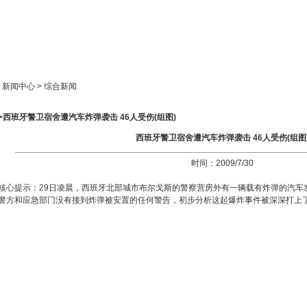
新闻中心
产品展示
成功案例
人才策略
> 新闻中心 > 综合新闻
>西班牙警卫宿舍遭汽车炸弹袭击 46人受伤(组图)
西班牙警卫宿舍遭汽车炸弹袭击 46人受伤(组图
时间：2009/7/30
核心提示：29日凌晨，西班牙北部城市布尔戈斯的警察营房外有一辆载有炸弹的汽车
警方和应急部门没有接到炸弹被安置的任何警告，初步分析这起爆炸事件被深深打上了