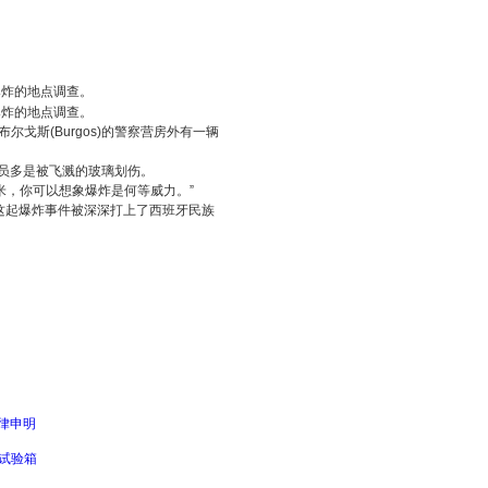
爆炸的地点调查。
爆炸的地点调查。
戈斯(Burgos)的警察营房外有一辆
伤员多是被飞溅的玻璃划伤。
米，你可以想象爆炸是何等威力。”
这起爆炸事件被深深打上了西班牙民族
律申明
试验箱