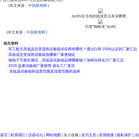
了自己拥有这种不可思议的攀爬能力的。
(本文来源：
中国新闻网
)
Jyothi在当地的旅游景点表演攀爬。
印度“蜘蛛侠”Jyothi
(本文来源：
中国新闻网
)
相关资料
·
军工航天高低温交变湿热试验箱供应商有哪些？通过GJB 150A认证的厂家汇总
·
高低温交变湿热试验箱选哪家厂家更稳定
·
做电子可靠性测试，高低温试验箱品牌哪家稳？深耕自研实力厂家汇总
·
2026 盐雾试验箱厂家推荐 源头工厂直供
·
高低温试验箱的温度范围及湿度范围的选择
线留言
|
联系我们
|
仪器论坛
|
网站地图
|
加入收藏
|
设为主页
|
友情链接
|
隐私保护
|
法