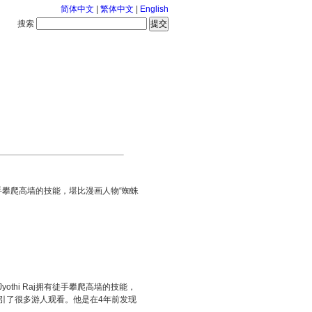
简体中文
|
繁体中文
|
English
搜索
服务中心
126-8-7 星期五
徒手攀爬高墙的技能，堪比漫画人物“蜘蛛
thi Raj拥有徒手攀爬高墙的技能，
吸引了很多游人观看。他是在4年前发现