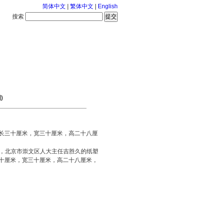
简体中文
|
繁体中文
|
English
搜索
服务中心
126-8-9 星期日
)
”长三十厘米，宽三十厘米，高二十八厘
时，北京市崇文区人大主任吉胜久的纸塑
三十厘米，宽三十厘米，高二十八厘米，