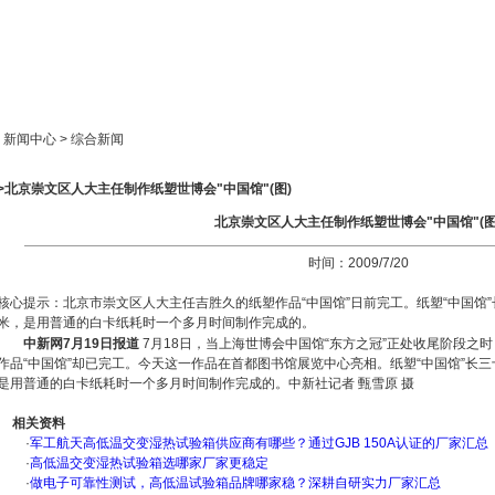
新闻中心
产品展示
成功案例
人才策略
> 新闻中心 > 综合新闻
>>北京崇文区人大主任制作纸塑世博会"中国馆"(图)
北京崇文区人大主任制作纸塑世博会"中国馆"(图
时间：2009/7/20
核心提示：北京市崇文区人大主任吉胜久的纸塑作品“中国馆”日前完工。纸塑“中国馆
米，是用普通的白卡纸耗时一个多月时间制作完成的。
中新网7月19日报道
7月18日，当上海世博会中国馆“东方之冠”正处收尾阶段之
作品“中国馆”却已完工。今天这一作品在首都图书馆展览中心亮相。纸塑“中国馆”长
是用普通的白卡纸耗时一个多月时间制作完成的。中新社记者 甄雪原 摄
相关资料
·
军工航天高低温交变湿热试验箱供应商有哪些？通过GJB 150A认证的厂家汇总
·
高低温交变湿热试验箱选哪家厂家更稳定
·
做电子可靠性测试，高低温试验箱品牌哪家稳？深耕自研实力厂家汇总