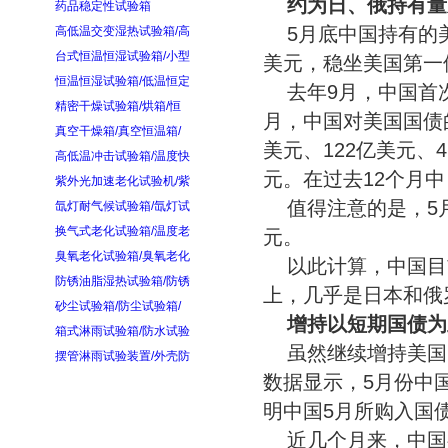
约为日、俄持有量
药品稳定性试验箱
5月底中国持有的美
高低温交变湿热试验箱/高
台式恒温恒湿试验箱/小型
美元，稳坐美国第一
恒温恒湿试验箱/低温恒定
去年9月，中国首
精密干燥试验箱/烘箱/恒
月，中国对美国国债的
真空干燥箱/真空恒温箱/
美元、122亿美元、
高低温冲击试验箱/温度快
元。在过去12个月中
紫外光加速老化试验机/紫
值得注意的是，5
氙灯耐气候试验箱/氙灯试
换气式老化试验箱/温度老
元。
臭氧老化试验箱/臭氧老化
以此计算，中国目
防锈油脂湿热试验箱/防锈
上，几乎是日本和俄
砂尘试验箱/防尘试验箱/
增持以短期国债为
箱式淋雨试验箱/防水试验
虽然继续增持美国
摆管淋雨试验装置/外壳防
数据显示，5月份中
明中国5月所购入国债
近几个月来，中国