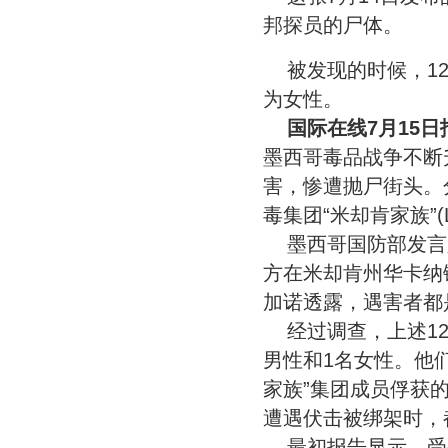
邦探员的尸体。
被发现的时候，1
为女性。
国际在线7月15
墨西哥毒品战争不断
害，惨遭抛尸街头。
毒集团“米却肯家族”(L
墨西哥国防部发言
方在米却肯州华卡纳
加诺透露，遇害者都
经过调查，上述1
男性和1名女性。他
家族”集团成员俘获
遭遇伏击被绑架时，
最初报告显示，受