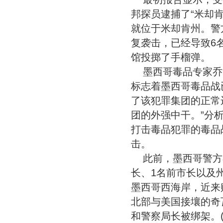
邦探员逮捕了“米却肯
就位于米却肯州。警
复袭击，已经导致6
馆投掷了手榴弹。
墨西哥毒品专家乔
标志着墨西哥毒品战
了该犯罪集团的正常
团的外强中干。”分
打击毒品犯罪的毒品
击。
此前，墨西哥警方
长、1名前市长以及
墨西哥西海岸，近来
北部与美国接壤的奇
和警察局长被绑架。(