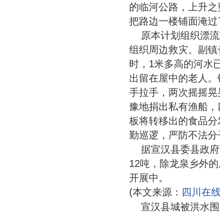
的临河公路，上升之
把路边一楼铺面淹过
原本计划组织漂流
组织周边救灾。副镇
时，1米多高的河水
出留在屋中的老人。
手拉手，两次摇摇晃
豫地捐出私有渔船，
板将转移出的食品分
勤巡逻，严防不法分
据宣汉县委县政府
12吨，除龙泉乡外
开展中。
(本文来源：
四川在
宣汉县城被洪水围