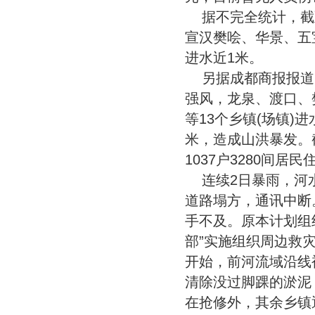
据不完全统计，截
宣汉樊哙、华景、五
进水近1米。
另据成都商报报道
强风，龙泉、渡口、
等13个乡镇(场镇)
米，造成山洪暴发。
1037户3280间
连续2日暴雨，河
道路塌方，通讯中断
手不及。原本计划组
部”实施组织周边救
开始，前河流域沿线
清除没过脚踝的淤泥
在抢修外，其余乡镇