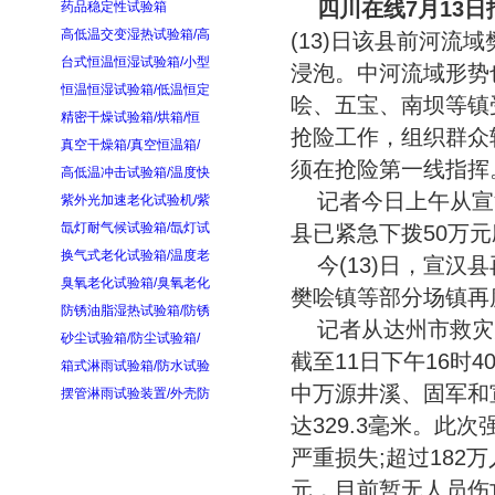
四川在线7月13日
药品稳定性试验箱
高低温交变湿热试验箱/高
(13)日该县前河
台式恒温恒湿试验箱/小型
浸泡。中河流域形势
恒温恒湿试验箱/低温恒定
哙、五宝、南坝等镇
精密干燥试验箱/烘箱/恒
抢险工作，组织群众
真空干燥箱/真空恒温箱/
须在抢险第一线指挥
高低温冲击试验箱/温度快
记者今日上午从宣
紫外光加速老化试验机/紫
氙灯耐气候试验箱/氙灯试
县已紧急下拨50万
换气式老化试验箱/温度老
今(13)日，宣
臭氧老化试验箱/臭氧老化
樊哙镇等部分场镇再
防锈油脂湿热试验箱/防锈
记者从达州市救灾
砂尘试验箱/防尘试验箱/
截至11日下午16时
箱式淋雨试验箱/防水试验
中万源井溪、固军和
摆管淋雨试验装置/外壳防
达329.3毫米。
严重损失;超过182万
元，目前暂无人员伤