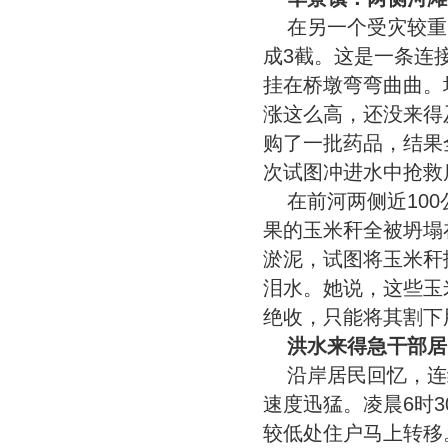
在另一个受灾较重
成3截。这是一条连
挂在桥墩弯弯曲曲。
涨这么高，还没来得
购了一批药品，结果
次试图冲进水中抢救
在前河两侧近10
果的玉米秆全被坍塌
淤泥，试图将玉米秆
泪水。她说，这些玉
绝收，只能将其割下
洪水来得急干部居
沿岸居民回忆，连
速度迅猛。凌晨6时
较低处住户马上转移