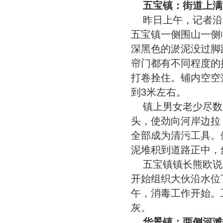
五宝镇：街道上满
昨日上午，记者沿
五宝镇一侧围山一侧
深黑色的淤泥没过脚
帘门都有不同程度的
打卷拴住。铺内空空
到3米左右。
镇上男女老少尽数
头，使劲向河岸边拉
全部成为清污工具。
泥堆积到道路正中，
五宝镇镇长熊欧说
开始组织大伙沿水位
午，消毒工作开始。
灰。
华景镇：两侧河滩