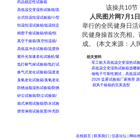
药品稳定性试验箱
该操共10
高低温交变湿热试验箱/高
人民图片网7月1
台式恒温恒湿试验箱/小型
举行的全民健身日活
恒温恒湿试验箱/低温恒定
精密干燥试验箱/烘箱/恒
民健身操首次亮相。
真空干燥箱/真空恒温箱/
成。 (本文来源：人
高低温冲击试验箱/温度快
紫外光加速老化试验机/紫
相关资料
·
军工航天高低温交变湿热试验箱
氙灯耐气候试验箱/氙灯试
·
高低温交变湿热试验箱选哪
换气式老化试验箱/温度老
·
做电子可靠性测试，高低温
·
2026 盐雾试验箱厂家推荐 
臭氧老化试验箱/臭氧老化
·
鼓风干燥箱的完美选型
防锈油脂湿热试验箱/防锈
砂尘试验箱/防尘试验箱/
箱式淋雨试验箱/防水试验
摆管淋雨试验装置/外壳防
在线留言
|
联系我们
|
仪器论坛
|
网站